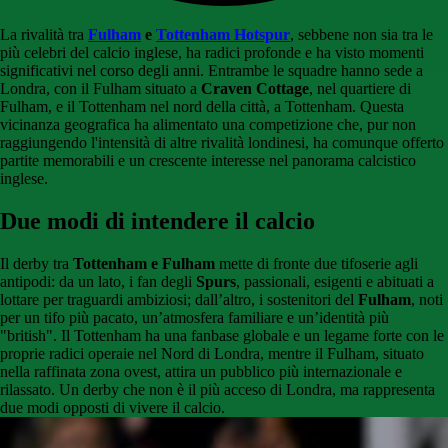
La rivalità tra
Fulham
e
Tottenham Hotspur
, sebbene non sia tra le
più celebri del calcio inglese, ha radici profonde e ha visto momenti
significativi nel corso degli anni. Entrambe le squadre hanno sede a
Londra, con il Fulham situato a
Craven Cottage
, nel quartiere di
Fulham, e il Tottenham nel nord della città, a Tottenham. Questa
vicinanza geografica ha alimentato una competizione che, pur non
raggiungendo l'intensità di altre rivalità londinesi, ha comunque offerto
partite memorabili e un crescente interesse nel panorama calcistico
inglese.
Due modi di intendere il calcio
Il derby tra
Tottenham e Fulham
mette di fronte due tifoserie agli
antipodi: da un lato, i fan degli
Spurs
, passionali, esigenti e abituati a
lottare per traguardi ambiziosi; dall’altro, i sostenitori del
Fulham
, noti
per un tifo più pacato, un’atmosfera familiare e un’identità più
"british". Il Tottenham ha una fanbase globale e un legame forte con le
proprie radici operaie nel Nord di Londra, mentre il Fulham, situato
nella raffinata zona ovest, attira un pubblico più internazionale e
rilassato. Un derby che non è il più acceso di Londra, ma rappresenta
due modi opposti di vivere il calcio.