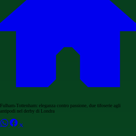
Fulham-Tottenham: eleganza contro passione, due tifoserie agli
antipodi nel derby di Londra