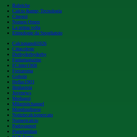
Rubriche
Calcio &amp; Tecnologia
Cinegol
Nomen Omen
La prima volta
Etimologie da Spogliatoio
Calcionapoli1926
Cittaceleste
Derbyderbyderby
Fantamagazine
FCInter1908
Forzaroma
Golssip
Hellas1903
Ilmilanista
Juvenews
Mediagol
Milanistichannel
Mondoudinese
Notiziecalciomercato
Numericalcio
Padovasport
Pianetamilan
SOS Fanta