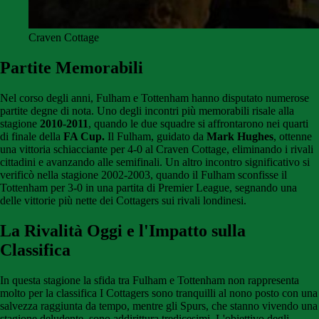
Craven Cottage
Partite Memorabili
Nel corso degli anni, Fulham e Tottenham hanno disputato numerose
partite degne di nota. Uno degli incontri più memorabili risale alla
stagione
2010-2011
, quando le due squadre si affrontarono nei quarti
di finale della
FA Cup.
Il Fulham, guidato da
Mark Hughes
, ottenne
una vittoria schiacciante per 4-0 al Craven Cottage, eliminando i rivali
cittadini e avanzando alle semifinali. Un altro incontro significativo si
verificò nella stagione 2002-2003, quando il Fulham sconfisse il
Tottenham per 3-0 in una partita di Premier League, segnando una
delle vittorie più nette dei Cottagers sui rivali londinesi.
La Rivalità Oggi e l'Impatto sulla
Classifica
In questa stagione la sfida tra Fulham e Tottenham non rappresenta
molto per la classifica I Cottagers sono tranquilli al nono posto con una
salvezza raggiunta da tempo, mentre gli Spurs, che stanno vivendo una
stagione deludente, sono addirittura tredicesimi. L'obiettivo degli