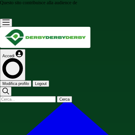
Questo sito contribuisce alla audience de
Accedi
Modifica profilo
Logout
Cerca