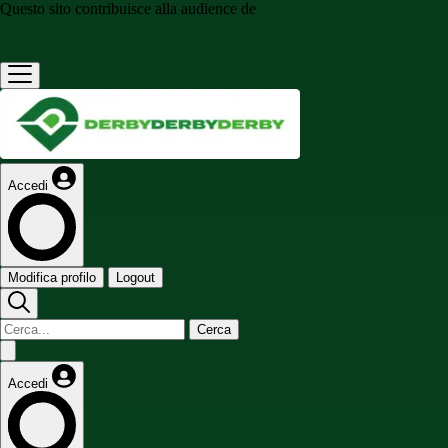
Questo sito contribuisce alla audience de
Accedi
Modifica profilo
Logout
Cerca
Accedi