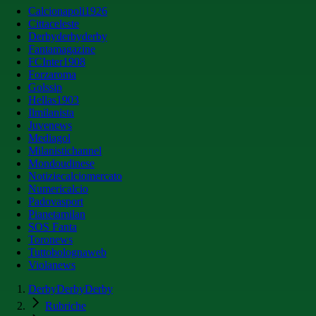
Calcionapoli1926
Cittaceleste
Derbyderbyderby
Fantamagazine
FCInter1908
Forzaroma
Golssip
Hellas1903
Ilmilanista
Juvenews
Mediagol
Milanistichannel
Mondoudinese
Notiziecalciomercato
Numericalcio
Padovasport
Pianetamilan
SOS Fanta
Toronews
Tuttobolognaweb
Violanews
DerbyDerbyDerby
Rubriche