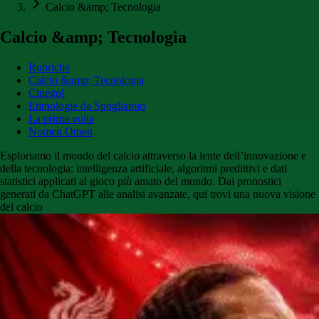
Calcio &amp; Tecnologia
Calcio &amp; Tecnologia
Rubriche
Calcio &amp; Tecnologia
Cinegol
Etimologie da Spogliatoio
La prima volta
Nomen Omen
Esploriamo il mondo del calcio attraverso la lente dell’innovazione e
della tecnologia: intelligenza artificiale, algoritmi predittivi e dati
statistici applicati al gioco più amato del mondo. Dai pronostici
generati da ChatGPT alle analisi avanzate, qui trovi una nuova visione
del calcio