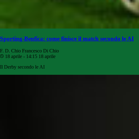
Sporting-Benfica: come finisce il match secondo le AI
F. D. Chio
Francesco Di Chio
18 aprile - 14:15
18 aprile
Il Derby secondo le AI