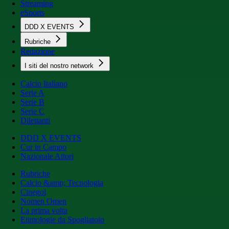
Streaming
eSports
DDD X EVENTS
Rubriche
Redazione
I siti del nostro network
Calcio Italiano
Serie A
Serie B
Serie C
Dilettanti
DDD X EVENTS
Cur in Campo
Nazionale Attori
Rubriche
Calcio &amp; Tecnologia
Cinegol
Nomen Omen
La prima volta
Etimologie da Spogliatoio