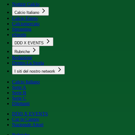
Notizie Calcio
Calcio Italiano
Calcio Estero
Calciomercato
Streaming
eSports
DDD X EVENTS
Rubriche
Redazione
Dentro La Storia
I siti del nostro network
Calcio Italiano
Serie A
Serie B
Serie C
Dilettanti
DDD X EVENTS
Cur in Campo
Nazionale Attori
Rubriche