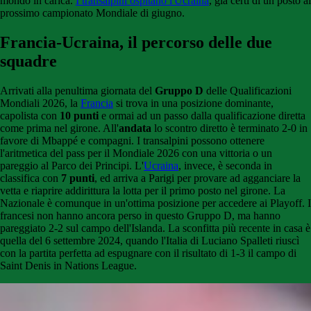
mondo in carica.
I transalpini ospitano l'Ucraina
, già certi di un posto al
prossimo campionato Mondiale di giugno.
Francia-Ucraina, il percorso delle due
squadre
Arrivati alla penultima giornata del
Gruppo D
delle Qualificazioni
Mondiali 2026, la
Francia
si trova in una posizione dominante,
capolista con
10 punti
e ormai ad un passo dalla qualificazione diretta
come prima nel girone. All'
andata
lo scontro diretto è terminato 2-0 in
favore di Mbappé e compagni. I transalpini possono ottenere
l'aritmetica del pass per il Mondiale 2026 con una vittoria o un
pareggio al Parco dei Principi. L'
Ucraina
, invece, è seconda in
classifica con
7 punti
, ed arriva a Parigi per provare ad agganciare la
vetta e riaprire addirittura la lotta per il primo posto nel girone. La
Nazionale è comunque in un'ottima posizione per accedere ai Playoff. I
francesi non hanno ancora perso in questo Gruppo D, ma hanno
pareggiato 2-2 sul campo dell'Islanda. La sconfitta più recente in casa è
quella del 6 settembre 2024, quando l'Italia di Luciano Spalleti riuscì
con la partita perfetta ad espugnare con il risultato di 1-3 il campo di
Saint Denis in Nations League.