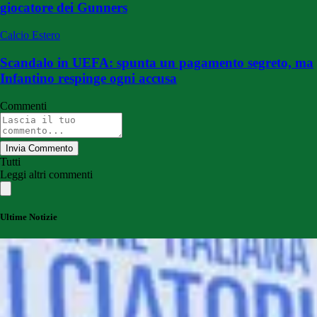
giocatore dei Gunners
Calcio Estero
Scandalo in UEFA: spunta un pagamento segreto, ma
Infantino respinge ogni accusa
Commenti
Invia Commento
Tutti
Leggi altri commenti
Ultime Notizie