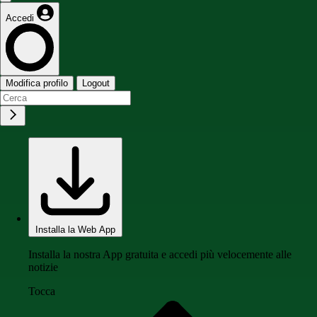
Accedi
Modifica profilo
Logout
Installa la Web App
Installa la nostra App gratuita e accedi più velocemente alle
notizie
Tocca