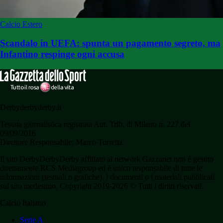
Calcio Estero
Scandalo in UEFA: spunta un pagamento segreto, ma
Infantino respinge ogni accusa
Derbyderbyderby.it
Testata giornalistica registrata Aut. Trib. di Milano n. 227 del
09/09/2016.
Direttore Responsabile: Marco Torretta
Il sito DerbyDerbyDerby affiliato al network Gazzanet non è gestito
direttamente RCS Mediagroup ed è unico responsabile di tutte le
informazioni (testuali o grafiche), i documenti o i materiali pubblicati
sul sito medesimo. Copyright 2019-2026 © Tutti i diritti riservati.
Calcio Italiano
Serie A