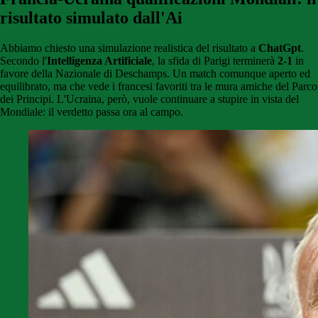
risultato simulato dall'Ai
Abbiamo chiesto una simulazione realistica del risultato a
ChatGpt
.
Secondo l'
Intelligenza Artificiale
, la sfida di Parigi terminerà
2-1
in
favore della Nazionale di Deschamps. Un match comunque aperto ed
equilibrato, ma che vede i francesi favoriti tra le mura amiche del Parco
dei Principi. L'Ucraina, però, vuole continuare a stupire in vista del
Mondiale: il verdetto passa ora al campo.