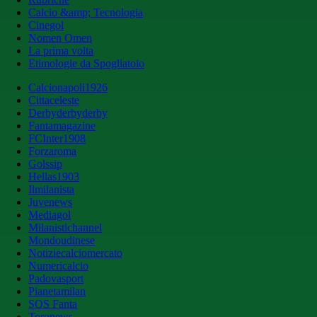
Calcio &amp; Tecnologia
Cinegol
Nomen Omen
La prima volta
Etimologie da Spogliatoio
Calcionapoli1926
Cittaceleste
Derbyderbyderby
Fantamagazine
FCInter1908
Forzaroma
Golssip
Hellas1903
Ilmilanista
Juvenews
Mediagol
Milanistichannel
Mondoudinese
Notiziecalciomercato
Numericalcio
Padovasport
Pianetamilan
SOS Fanta
Toronews