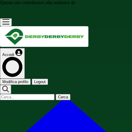
Questo sito contribuisce alla audience de
Accedi
Modifica profilo
Logout
Cerca