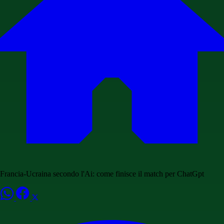
Francia-Ucraina secondo l'Ai: come finisce il match per ChatGpt