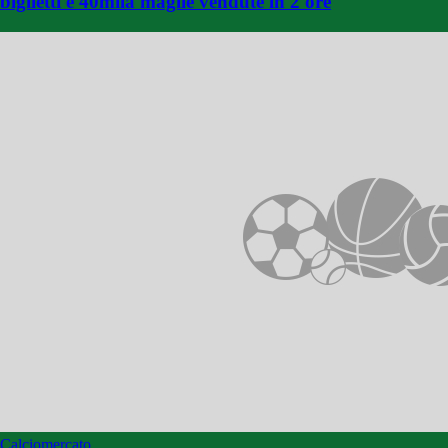
biglietti e 40mila maglie vendute in 2 ore
Calciomercato