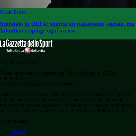
Calcio Estero
Scandalo in UEFA: spunta un pagamento segreto, ma
Infantino respinge ogni accusa
Derbyderbyderby.it
Testata giornalistica registrata Aut. Trib. di Milano n. 227 del
09/09/2016.
Direttore Responsabile: Marco Torretta
Il sito DerbyDerbyDerby affiliato al network Gazzanet non è gestito
direttamente RCS Mediagroup ed è unico responsabile di tutte le
informazioni (testuali o grafiche), i documenti o i materiali pubblicati
sul sito medesimo. Copyright 2019-2026 © Tutti i diritti riservati.
Calcio Italiano
Serie A