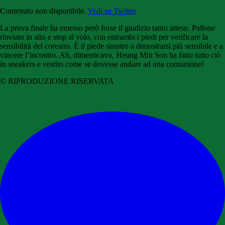
Contenuto non disponibile.
Vedi su Twitter
La prova finale ha emesso però forse il giudizio tanto atteso. Pallone
rinviato in alto e stop al volo, con entrambi i piedi per verificare la
sensibilità del coreano. È il piede sinistro a dimostrarsi più sensibile e a
vincere l’incontro. Ah, dimenticavo, Heung Min Son ha fatto tutto ciò
in sneakers e vestito come se dovesse andare ad una comunione!
© RIPRODUZIONE RISERVATA