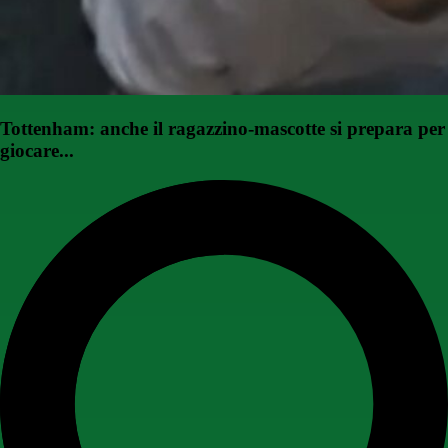
Tottenham: anche il ragazzino-mascotte si prepara per
giocare...