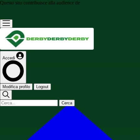
Questo sito contribuisce alla audience de
Accedi
Modifica profilo
Logout
Cerca