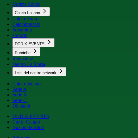
Notizie Calcio
Calcio Italiano
Calcio Estero
Calciomercato
Streaming
eSports
DDD X EVENTS
Rubriche
Redazione
Dentro La Storia
I siti del nostro network
Calcio Italiano
Serie A
Serie B
Serie C
Dilettanti
DDD X EVENTS
Cur in Campo
Nazionale Attori
Rubriche