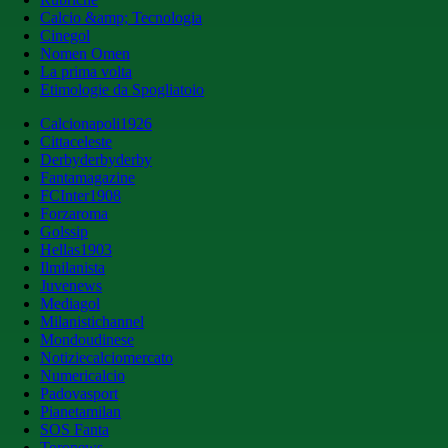
Calcio &amp; Tecnologia
Cinegol
Nomen Omen
La prima volta
Etimologie da Spogliatoio
Calcionapoli1926
Cittaceleste
Derbyderbyderby
Fantamagazine
FCInter1908
Forzaroma
Golssip
Hellas1903
Ilmilanista
Juvenews
Mediagol
Milanistichannel
Mondoudinese
Notiziecalciomercato
Numericalcio
Padovasport
Pianetamilan
SOS Fanta
Toronews