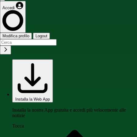
Accedi
Modifica profilo
Logout
Installa la Web App
Installa la nostra App gratuita e accedi più velocemente alle
notizie
Tocca