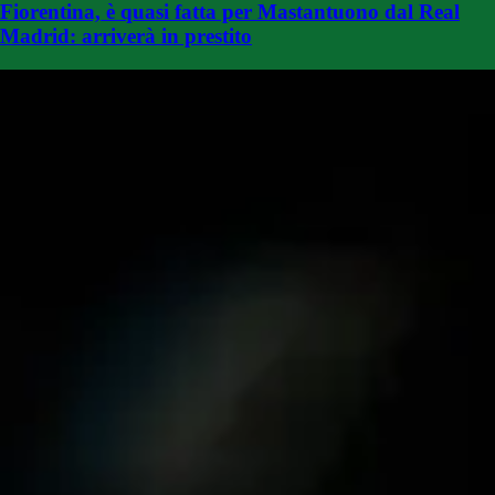
Fiorentina, è quasi fatta per Mastantuono dal Real
Madrid: arriverà in prestito