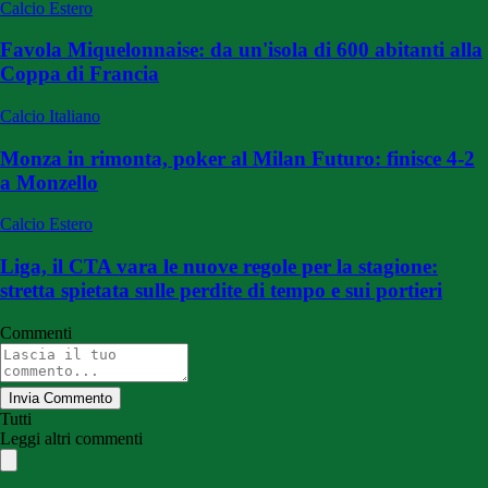
Calcio Estero
Favola Miquelonnaise: da un'isola di 600 abitanti alla
Coppa di Francia
Calcio Italiano
Monza in rimonta, poker al Milan Futuro: finisce 4-2
a Monzello
Calcio Estero
Liga, il CTA vara le nuove regole per la stagione:
stretta spietata sulle perdite di tempo e sui portieri
Commenti
Invia Commento
Tutti
Leggi altri commenti