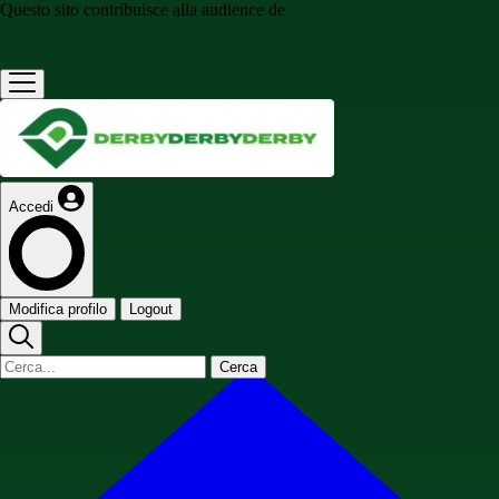
Questo sito contribuisce alla audience de
Accedi
Modifica profilo
Logout
Cerca