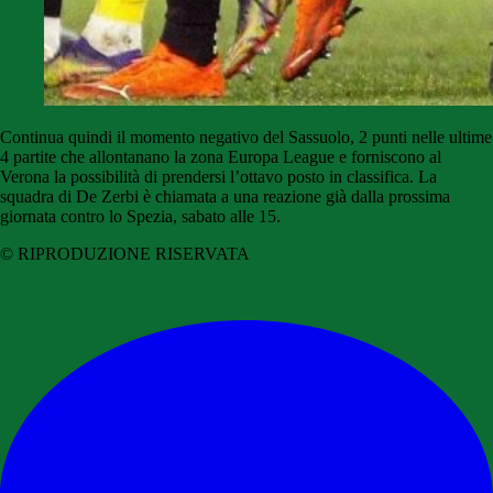
Continua quindi il momento negativo del Sassuolo, 2 punti nelle ultime
4 partite che allontanano la zona Europa League e forniscono al
Verona la possibilità di prendersi l’ottavo posto in classifica. La
squadra di De Zerbi è chiamata a una reazione già dalla prossima
giornata contro lo Spezia, sabato alle 15.
© RIPRODUZIONE RISERVATA