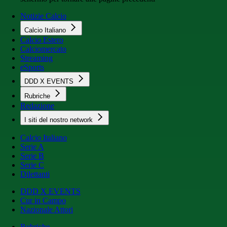
Notizie Calcio
Calcio Italiano
Calcio Estero
Calciomercato
Streaming
eSports
DDD X EVENTS
Rubriche
Redazione
I siti del nostro network
Calcio Italiano
Serie A
Serie B
Serie C
Dilettanti
DDD X EVENTS
Cur in Campo
Nazionale Attori
Rubriche