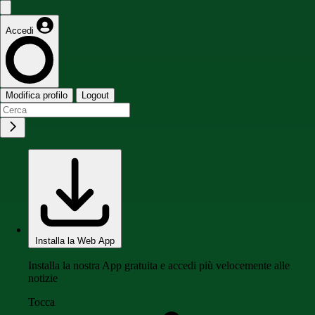
Accedi
Modifica profilo
Logout
Installa la Web App
Installa la nostra App gratuita e accedi più velocemente alle
notizie
Tocca