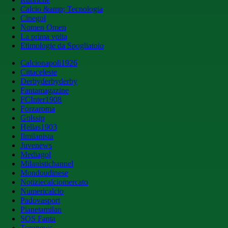
Calcio &amp; Tecnologia
Cinegol
Nomen Omen
La prima volta
Etimologie da Spogliatoio
Calcionapoli1926
Cittaceleste
Derbyderbyderby
Fantamagazine
FCInter1908
Forzaroma
Golssip
Hellas1903
Ilmilanista
Juvenews
Mediagol
Milanistichannel
Mondoudinese
Notiziecalciomercato
Numericalcio
Padovasport
Pianetamilan
SOS Fanta
Toronews