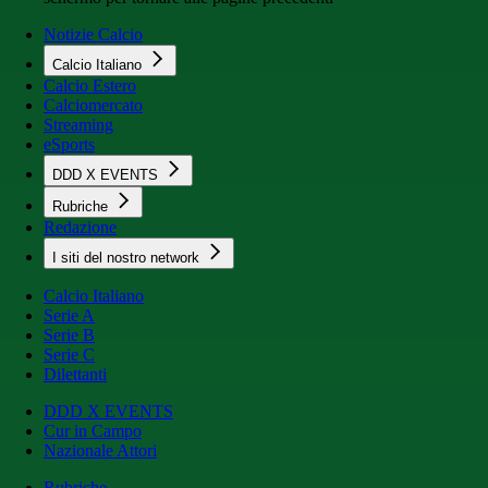
Notizie Calcio
Calcio Italiano
Calcio Estero
Calciomercato
Streaming
eSports
DDD X EVENTS
Rubriche
Redazione
I siti del nostro network
Calcio Italiano
Serie A
Serie B
Serie C
Dilettanti
DDD X EVENTS
Cur in Campo
Nazionale Attori
Rubriche