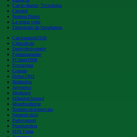
Calcio &amp; Tecnologia
Cinegol
Nomen Omen
La prima volta
Etimologie da Spogliatoio
Calcionapoli1926
Cittaceleste
Derbyderbyderby
Fantamagazine
FCInter1908
Forzaroma
Golssip
Hellas1903
Ilmilanista
Juvenews
Mediagol
Milanistichannel
Mondoudinese
Notiziecalciomercato
Numericalcio
Padovasport
Pianetamilan
SOS Fanta
Toronews