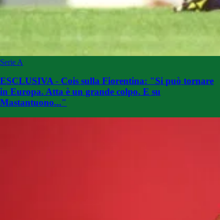
Serie A
ESCLUSIVA - Cois sulla Fiorentina: "Si può tornare
in Europa. Atta è un grande colpo. E su
Mastantuono..."