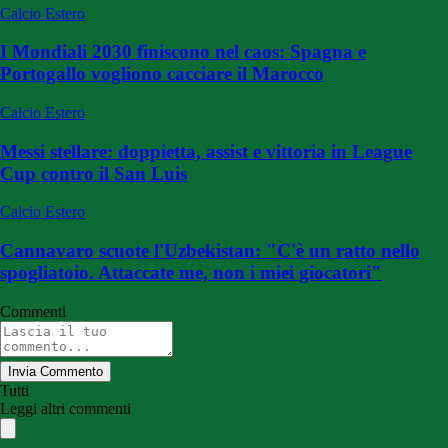
Calcio Estero
I Mondiali 2030 finiscono nel caos: Spagna e
Portogallo vogliono cacciare il Marocco
Calcio Estero
Messi stellare: doppietta, assist e vittoria in League
Cup contro il San Luis
Calcio Estero
Cannavaro scuote l'Uzbekistan: "C'è un ratto nello
spogliatoio. Attaccate me, non i miei giocatori"
Commenti
Invia Commento
Tutti
Leggi altri commenti