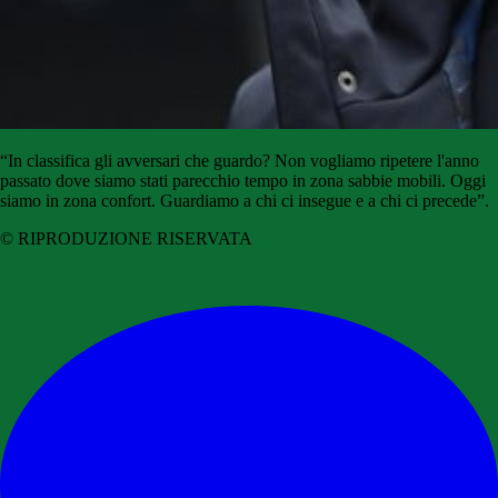
“In classifica gli avversari che guardo? Non vogliamo ripetere l'anno
passato dove siamo stati parecchio tempo in zona sabbie mobili. Oggi
siamo in zona confort. Guardiamo a chi ci insegue e a chi ci precede”.
© RIPRODUZIONE RISERVATA