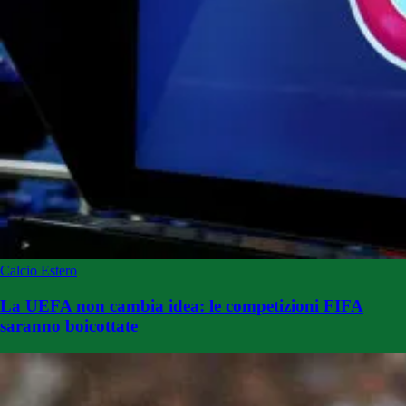
Calcio Estero
La UEFA non cambia idea: le competizioni FIFA
saranno boicottate