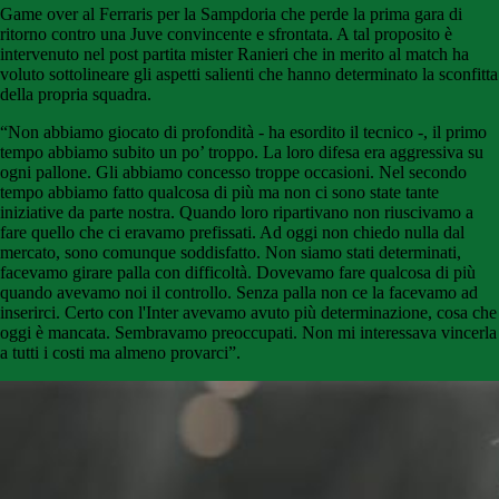
Game over al Ferraris per la Sampdoria che perde la prima gara di
ritorno contro una Juve convincente e sfrontata. A tal proposito è
intervenuto nel post partita mister Ranieri che in merito al match ha
voluto sottolineare gli aspetti salienti che hanno determinato la sconfitta
della propria squadra.
“Non abbiamo giocato di profondità - ha esordito il tecnico -, il primo
tempo abbiamo subito un po’ troppo. La loro difesa era aggressiva su
ogni pallone. Gli abbiamo concesso troppe occasioni. Nel secondo
tempo abbiamo fatto qualcosa di più ma non ci sono state tante
iniziative da parte nostra. Quando loro ripartivano non riuscivamo a
fare quello che ci eravamo prefissati. Ad oggi non chiedo nulla dal
mercato, sono comunque soddisfatto. Non siamo stati determinati,
facevamo girare palla con difficoltà. Dovevamo fare qualcosa di più
quando avevamo noi il controllo. Senza palla non ce la facevamo ad
inserirci. Certo con l'Inter avevamo avuto più determinazione, cosa che
oggi è mancata. Sembravamo preoccupati. Non mi interessava vincerla
a tutti i costi ma almeno provarci”.