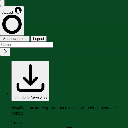
Accedi
Modifica profilo
Logout
Installa la Web App
Installa la nostra App gratuita e accedi più velocemente alle
notizie
Tocca