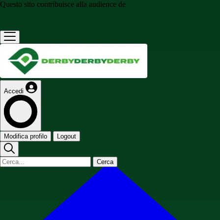
Questo sito contribuisce alla audience de
Accedi
Modifica profilo
Logout
Cerca