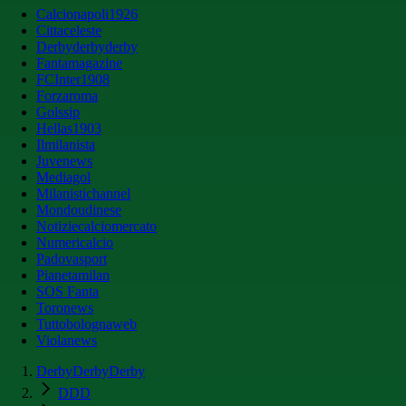
Calcionapoli1926
Cittaceleste
Derbyderbyderby
Fantamagazine
FCInter1908
Forzaroma
Golssip
Hellas1903
Ilmilanista
Juvenews
Mediagol
Milanistichannel
Mondoudinese
Notiziecalciomercato
Numericalcio
Padovasport
Pianetamilan
SOS Fanta
Toronews
Tuttobolognaweb
Violanews
DerbyDerbyDerby
DDD