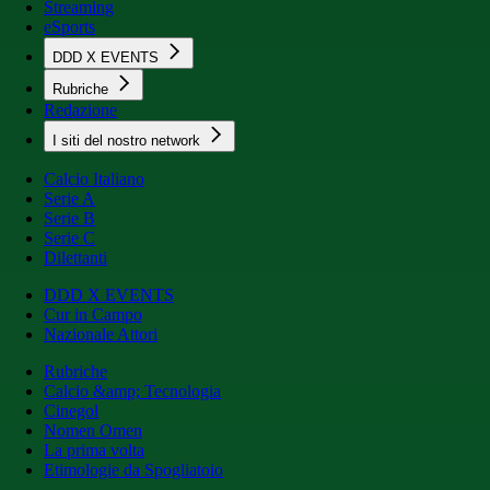
Streaming
eSports
DDD X EVENTS
Rubriche
Redazione
I siti del nostro network
Calcio Italiano
Serie A
Serie B
Serie C
Dilettanti
DDD X EVENTS
Cur in Campo
Nazionale Attori
Rubriche
Calcio &amp; Tecnologia
Cinegol
Nomen Omen
La prima volta
Etimologie da Spogliatoio