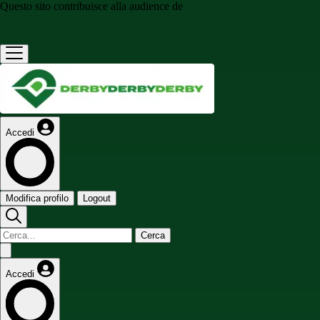
Questo sito contribuisce alla audience de
Accedi
Modifica profilo
Logout
Cerca
Accedi