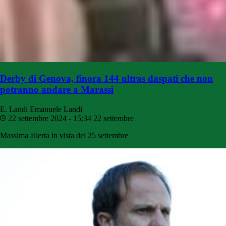
Derby di Genova, finora 144 ultras daspati che non
potranno andare a Marassi
E. Landi
Emanuele Landi
22 settembre 2024 - 15:34
22 settembre
Massima allerta in vista del 25 settembre