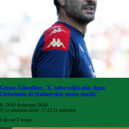
Genoa, Gilardino: "E' tutta colpa mia, dopo
l'infortunio di Malinovskiy siamo spariti"
R. DDD
Redazione DDD
21 settembre 2024 - 17:23
21 settembre
Calo nel 2' tempo