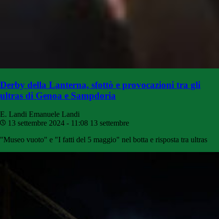
Derby della Lanterna, sfottò e provocazioni tra gli
ultras di Genoa e Sampdoria
E. Landi
Emanuele Landi
13 settembre 2024 - 11:08
13 settembre
"Museo vuoto" e "I fatti del 5 maggio" nel botta e risposta tra ultras