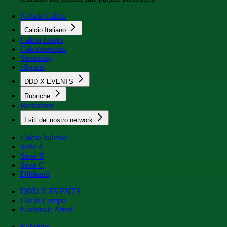
Notizie Calcio
Calcio Italiano
Calcio Estero
Calciomercato
Streaming
eSports
DDD X EVENTS
Rubriche
Redazione
I siti del nostro network
Calcio Italiano
Serie A
Serie B
Serie C
Dilettanti
DDD X EVENTS
Cur in Campo
Nazionale Attori
Rubriche