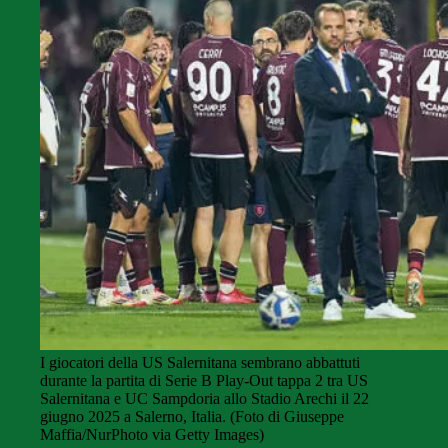
I giocatori della US Salernitana sembrano abbattuti
durante la partita di Serie B Play-Out tappa 2 tra US
Salernitana e UC Sampdoria allo Stadio Arechi il 22
giugno 2025 a Salerno, Italia. (Foto di Giuseppe
Maffia/NurPhoto via Getty Images)