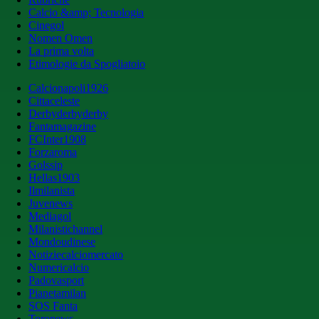
Calcio &amp; Tecnologia
Cinegol
Nomen Omen
La prima volta
Etimologie da Spogliatoio
Calcionapoli1926
Cittaceleste
Derbyderbyderby
Fantamagazine
FCInter1908
Forzaroma
Golssip
Hellas1903
Ilmilanista
Juvenews
Mediagol
Milanistichannel
Mondoudinese
Notiziecalciomercato
Numericalcio
Padovasport
Pianetamilan
SOS Fanta
Toronews