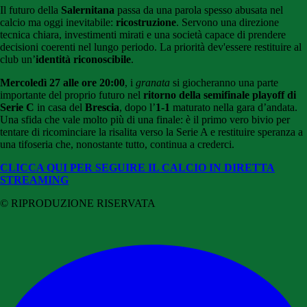
Il futuro della
Salernitana
passa da una parola spesso abusata nel
calcio ma oggi inevitabile:
ricostruzione
. Servono una direzione
tecnica chiara, investimenti mirati e una società capace di prendere
decisioni coerenti nel lungo periodo. La priorità dev'essere restituire al
club un’
identità riconoscibile
.
Mercoledì 27 alle ore 20:00
, i
granata
si giocheranno una parte
importante del proprio futuro nel
ritorno della semifinale playoff di
Serie C
in casa del
Brescia
, dopo l’
1-1
maturato nella gara d’andata.
Una sfida che vale molto più di una finale: è il primo vero bivio per
tentare di ricominciare la risalita verso la Serie A e restituire speranza a
una tifoseria che, nonostante tutto, continua a crederci.
CLICCA QUI PER SEGUIRE IL CALCIO IN DIRETTA
STREAMING
© RIPRODUZIONE RISERVATA