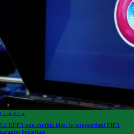
Calcio Estero
La UEFA non cambia idea: le competizioni FIFA
saranno boicottate