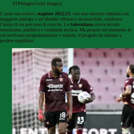
ATPImages/Getty Images)
L’anno successivo,
stagione 2022/23
, con una salvezza ottenuta con
maggiore anticipo e un’identità offensiva riconoscibile, sembrava
l’inizio di un percorso di crescita. La
Salernitana
aveva trovato
entusiasmo, pubblico e continuità tecnica. Ma proprio nel momento in
cui servivano programmazione e visione, il progetto ha iniziato a
perdere equilibrio.