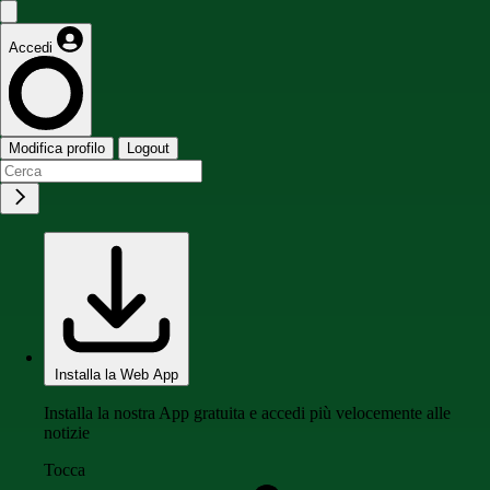
Accedi
Modifica profilo
Logout
Installa la Web App
Installa la nostra App gratuita e accedi più velocemente alle
notizie
Tocca