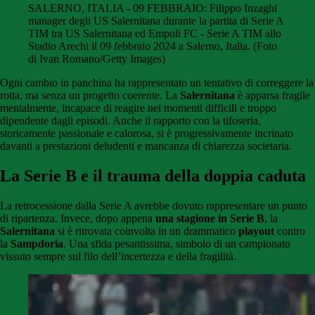
SALERNO, ITALIA - 09 FEBBRAIO: Filippo Inzaghi
manager degli US Salernitana durante la partita di Serie A
TIM tra US Salernitana ed Empoli FC - Serie A TIM allo
Stadio Arechi il 09 febbraio 2024 a Salerno, Italia. (Foto
di Ivan Romano/Getty Images)
Ogni cambio in panchina ha rappresentato un tentativo di correggere la
rotta, ma senza un progetto coerente. La
Salernitana
è apparsa fragile
mentalmente, incapace di reagire nei momenti difficili e troppo
dipendente dagli episodi. Anche il rapporto con la tifoseria,
storicamente passionale e calorosa, si è progressivamente incrinato
davanti a prestazioni deludenti e mancanza di chiarezza societaria.
La Serie B e il trauma della doppia caduta
La retrocessione dalla Serie A avrebbe dovuto rappresentare un punto
di ripartenza. Invece, dopo appena
una stagione in Serie B
, la
Salernitana
si è ritrovata coinvolta in un drammatico
playout
contro
la
Sampdoria
. Una sfida pesantissima, simbolo di un campionato
vissuto sempre sul filo dell’incertezza e della fragilità.