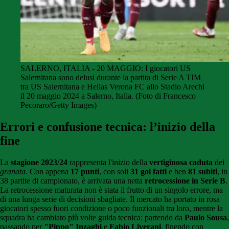
SALERNO, ITALIA - 20 MAGGIO: I giocatori US
Salernitana sono delusi durante la partita di Serie A TIM
tra US Salernitana e Hellas Verona FC allo Stadio Arechi
il 20 maggio 2024 a Salerno, Italia. (Foto di Francesco
Pecoraro/Getty Images)
Errori e confusione tecnica: l’inizio della
fine
La
stagione 2023/24
rappresenta l'inizio della
vertiginosa caduta
dei
granata
. Con appena
17 punti
, con soli
31 gol fatti
e ben
81 subiti
, in
38 partite di campionato, è arrivata una netta
retrocessione in Serie B
.
La retrocessione maturata non è stata il frutto di un singolo errore, ma
di una lunga serie di decisioni sbagliate. Il mercato ha portato in rosa
giocatori spesso fuori condizione o poco funzionali tra loro, mentre la
squadra ha cambiato più volte guida tecnica: partendo da
Paulo Sousa
,
passando per
"Pippo" Inzaghi
e
Fabio Liverani
, finendo con