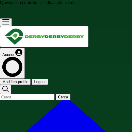
Questo sito contribuisce alla audience de
Accedi
Modifica profilo
Logout
Cerca