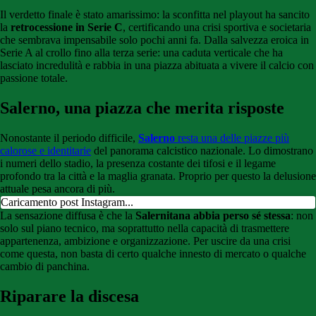
Il verdetto finale è stato amarissimo: la sconfitta nel playout ha sancito
la
retrocessione in Serie C
, certificando una crisi sportiva e societaria
che sembrava impensabile solo pochi anni fa. Dalla salvezza eroica in
Serie A al crollo fino alla terza serie: una caduta verticale che ha
lasciato incredulità e rabbia in una piazza abituata a vivere il calcio con
passione totale.
Salerno, una piazza che merita risposte
Nonostante il periodo difficile,
Salerno
resta una delle piazze più
calorose e identitarie
del panorama calcistico nazionale.
Lo dimostrano
i numeri dello stadio, la presenza costante dei tifosi e il legame
profondo tra la città e la maglia granata. Proprio per questo la delusione
attuale pesa ancora di più.
Caricamento post Instagram...
La sensazione diffusa è che la
Salernitana abbia perso sé stessa
: non
solo sul piano tecnico, ma soprattutto nella capacità di trasmettere
appartenenza, ambizione e organizzazione. Per uscire da una crisi
come questa, non basta di certo qualche innesto di mercato o qualche
cambio di panchina.
Riparare la discesa