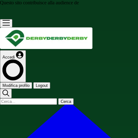
Questo sito contribuisce alla audience de
Accedi
Modifica profilo
Logout
Cerca