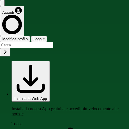
Accedi
Modifica profilo
Logout
Installa la Web App
Installa la nostra App gratuita e accedi più velocemente alle
notizie
Tocca