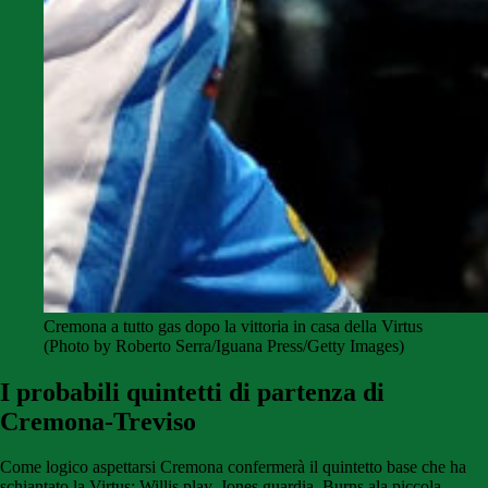
Cremona a tutto gas dopo la vittoria in casa della Virtus
(Photo by Roberto Serra/Iguana Press/Getty Images)
I probabili quintetti di partenza di
Cremona-Treviso
Come logico aspettarsi Cremona confermerà il quintetto base che ha
schiantato la Virtus: Willis play, Jones guardia, Burns ala piccola,