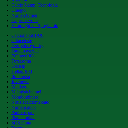
Calcio &amp; Tecnologia
Cinegol
Nomen Omen
La prima volta
Etimologie da Spogliatoio
Calcionapoli1926
Cittaceleste
Derbyderbyderby
Fantamagazine
FCInter1908
Forzaroma
Golssip
Hellas1903
Ilmilanista
Juvenews
Mediagol
Milanistichannel
Mondoudinese
Notiziecalciomercato
Numericalcio
Padovasport
Pianetamilan
SOS Fanta
Toronews