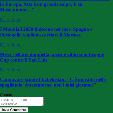
in Europa. Atta è un grande colpo. E su
Mastantuono..."
Calcio Estero
I Mondiali 2030 finiscono nel caos: Spagna e
Portogallo vogliono cacciare il Marocco
Calcio Estero
Messi stellare: doppietta, assist e vittoria in League
Cup contro il San Luis
Calcio Estero
Cannavaro scuote l'Uzbekistan: "C'è un ratto nello
spogliatoio. Attaccate me, non i miei giocatori"
Commenti
Invia Commento