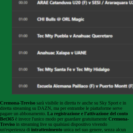
Cremona-Treviso
sarà visibile in diretta tv anche su Sky Sport e in
diretta streaming su DAZN, ma per entrambe le piattaforme serve
pagare un abbonamento.
La registrazione e l’attivazione del conto
Bet365
è invece l'unico modo per guardare gratuitamente
Cremona-
Treviso
in streaming live su qualsiasi dispositivo vivendo
un'esperienza di
intrattenimento
unica nel suo genere, senza alcun