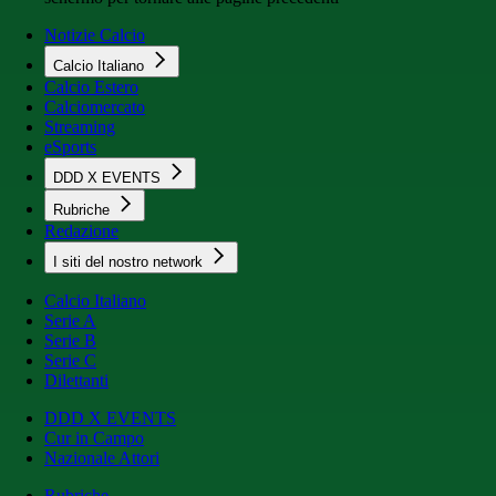
Notizie Calcio
Calcio Italiano
Calcio Estero
Calciomercato
Streaming
eSports
DDD X EVENTS
Rubriche
Redazione
I siti del nostro network
Calcio Italiano
Serie A
Serie B
Serie C
Dilettanti
DDD X EVENTS
Cur in Campo
Nazionale Attori
Rubriche