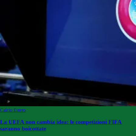
Calcio Estero
La UEFA non cambia idea: le competizioni FIFA
saranno boicottate