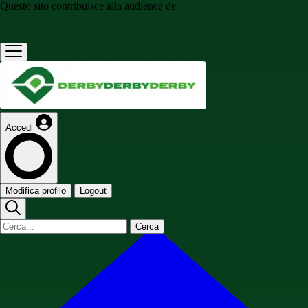
Questo sito contribuisce alla audience de
Accedi
Modifica profilo
Logout
Cerca