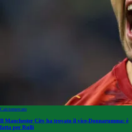
Calciomercato
Il Manchester City ha trovato il vice-Donnarumma: è
fatta per Rulli