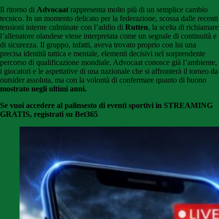
Il ritorno di
Advocaat
rappresenta molto più di un semplice cambio
tecnico. In un momento delicato per la federazione, scossa dalle recenti
tensioni interne culminate con l’addio di
Rutten
, la scelta di richiamare
l’allenatore olandese viene interpretata come un segnale di continuità e
di sicurezza. Il gruppo, infatti, aveva trovato proprio con lui una
precisa identità tattica e mentale, elementi decisivi nel sorprendente
percorso di qualificazione mondiale. Advocaat conosce già l’ambiente,
i giocatori e le aspettative di una nazionale che si affronterà il torneo da
outsider assoluta, ma con la volontà di confermare quanto di buono
mostrato negli ultimi anni.
Se vuoi accedere al palinsesto di eventi sportivi in STREAMING
GRATIS, registrati su Bet365