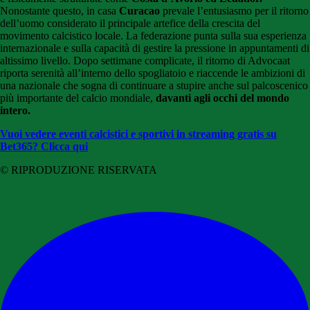
Nonostante questo, in casa
Curacao
prevale l’entusiasmo per il ritorno
dell’uomo considerato il principale artefice della crescita del
movimento calcistico locale. La federazione punta sulla sua esperienza
internazionale e sulla capacità di gestire la pressione in appuntamenti di
altissimo livello. Dopo settimane complicate, il ritorno di Advocaat
riporta serenità all’interno dello spogliatoio e riaccende le ambizioni di
una nazionale che sogna di continuare a stupire anche sul palcoscenico
più importante del calcio mondiale,
davanti agli occhi del mondo
intero.
Vuoi vedere eventi calcistici e sportivi in streaming gratis su
Bet365? Clicca qui
© RIPRODUZIONE RISERVATA