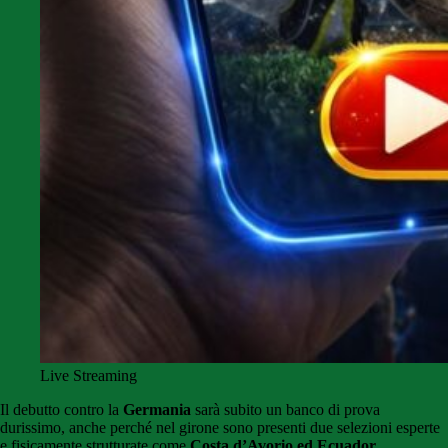
Live Streaming
Il debutto contro la
Germania
sarà subito un banco di prova
durissimo, anche perché nel girone sono presenti due selezioni esperte
e fisicamente strutturate come
Costa d’Avorio ed Ecuador.