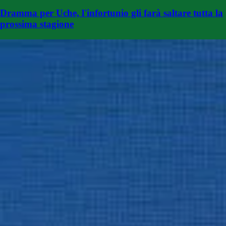
Dramma per Uche, l'infortunio gli farà saltare tutta la
prossima stagione