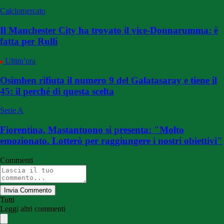
Calciomercato
Il Manchester City ha trovato il vice-Donnarumma: è
fatta per Rulli
Ultim’ora
Osimhen rifiuta il numero 9 del Galatasaray e tiene il
45: il perché di questa scelta
Serie A
Fiorentina, Mastantuono si presenta: "Molto
emozionato. Lotterò per raggiungere i nostri obiettivi"
Commenti
Invia Commento
Tutti
Leggi altri commenti