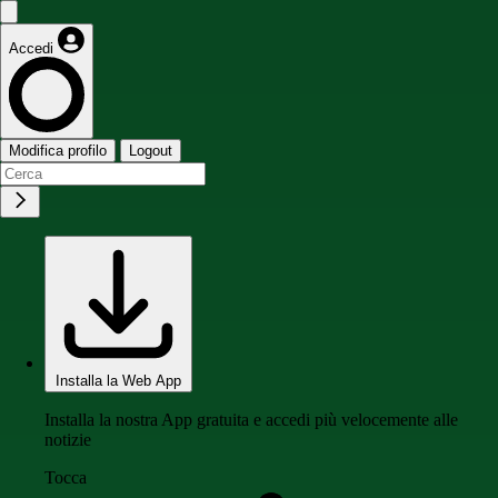
Accedi
Modifica profilo
Logout
Installa la Web App
Installa la nostra App gratuita e accedi più velocemente alle
notizie
Tocca