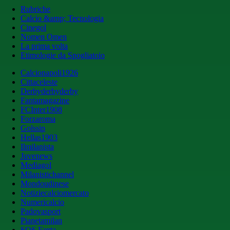
Rubriche
Calcio &amp; Tecnologia
Cinegol
Nomen Omen
La prima volta
Etimologie da Spogliatoio
Calcionapoli1926
Cittaceleste
Derbyderbyderby
Fantamagazine
FCInter1908
Forzaroma
Golssip
Hellas1903
Ilmilanista
Juvenews
Mediagol
Milanistichannel
Mondoudinese
Notiziecalciomercato
Numericalcio
Padovasport
Pianetamilan
SOS Fanta