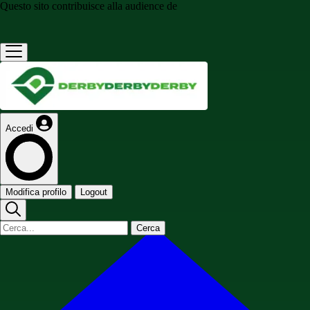
Questo sito contribuisce alla audience de
Accedi
Modifica profilo
Logout
Cerca