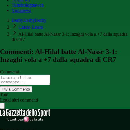
Tuttobolognaweb
Violanews
DerbyDerbyDerby
Calcio Estero
Al-Hilal batte Al-Nassr 3-1: Inzaghi vola a +7 dalla squadra
di CR7
Commenti: Al-Hilal batte Al-Nassr 3-1:
Inzaghi vola a +7 dalla squadra di CR7
Commenti
Invia Commento
Tutti
Leggi altri commenti