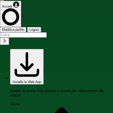
Accedi
Modifica profilo
Logout
Installa la Web App
Installa la nostra App gratuita e accedi più velocemente alle
notizie
Tocca