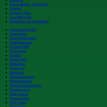
Calcio &amp; Tecnologia
Cinegol
Nomen Omen
La prima volta
Etimologie da Spogliatoio
Calcionapoli1926
Cittaceleste
Derbyderbyderby
Fantamagazine
FCInter1908
Forzaroma
Golssip
Hellas1903
Ilmilanista
Juvenews
Mediagol
Milanistichannel
Mondoudinese
Notiziecalciomercato
Numericalcio
Padovasport
Pianetamilan
SOS Fanta
Toronews