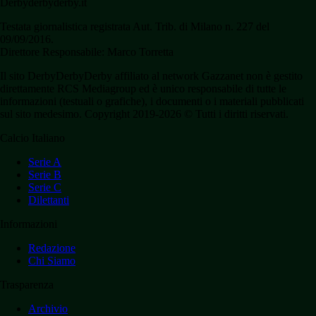
Derbyderbyderby.it
Testata giornalistica registrata Aut. Trib. di Milano n. 227 del
09/09/2016.
Direttore Responsabile: Marco Torretta
Il sito DerbyDerbyDerby affiliato al network Gazzanet non è gestito
direttamente RCS Mediagroup ed è unico responsabile di tutte le
informazioni (testuali o grafiche), i documenti o i materiali pubblicati
sul sito medesimo. Copyright 2019-2026 © Tutti i diritti riservati.
Calcio Italiano
Serie A
Serie B
Serie C
Dilettanti
Informazioni
Redazione
Chi Siamo
Trasparenza
Archivio