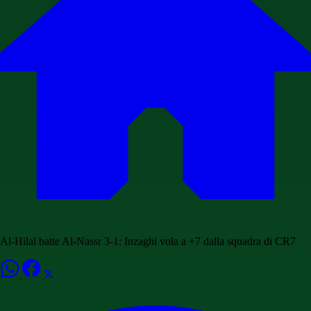
Al-Hilal batte Al-Nassr 3-1: Inzaghi vola a +7 dalla squadra di CR7