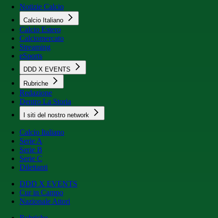
Notizie Calcio
Calcio Italiano
Calcio Estero
Calciomercato
Streaming
eSports
DDD X EVENTS
Rubriche
Redazione
Dentro La Storia
I siti del nostro network
Calcio Italiano
Serie A
Serie B
Serie C
Dilettanti
DDD X EVENTS
Cur in Campo
Nazionale Attori
Rubriche