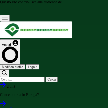
Questo sito contribuisce alla audience de
Accedi
Modifica profilo
Logout
Cerca
2
di
3
Cancelo torna in Europa?