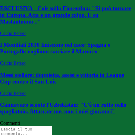
ESCLUSIVA - Cois sulla Fiorentina: "Si può tornare
in Europa. Atta è un grande colpo. E su
Mastantuono..."
Calcio Estero
I Mondiali 2030 finiscono nel caos: Spagna e
Portogallo vogliono cacciare il Marocco
Calcio Estero
Messi stellare: doppietta, assist e vittoria in League
Cup contro il San Luis
Calcio Estero
Cannavaro scuote l'Uzbekistan: "C'è un ratto nello
spogliatoio. Attaccate me, non i miei giocatori"
Commenti