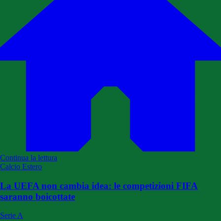
Continua la lettura
Calcio Estero
La UEFA non cambia idea: le competizioni FIFA
saranno boicottate
Serie A