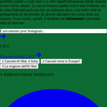
potrebbe partire a costo zero o a cifre significativamente ridotte rispetto
al suo valore attuale. La sua avventura saudita non è stata brillante, ma
la carta d'identità parla per lui: un palmares ricco, con trofei vinti da
protagonista ed incoronato da diversi allenatori nel corso della sua
carriera. Il suo nome, quindi, è destinato ad
infiammare
i prossimi
mesi di mercato.
Caricamento post Instagram...
2 di 3
Prossima scheda 2 di 3
1
Cancelo-Al Hilal, è finita
2
Cancelo torna in Europa?
3
La stagione dell'Al Hilal
© RIPRODUZIONE RISERVATA