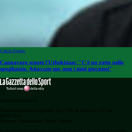
Calcio Estero
Cannavaro scuote l'Uzbekistan: "C'è un ratto nello
spogliatoio. Attaccate me, non i miei giocatori"
Derbyderbyderby.it
Testata giornalistica registrata Aut. Trib. di Milano n. 227 del
09/09/2016.
Direttore Responsabile: Marco Torretta
Il sito DerbyDerbyDerby affiliato al network Gazzanet non è gestito