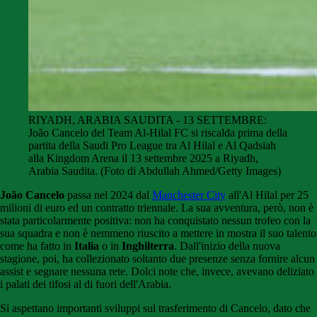
RIYADH, ARABIA SAUDITA - 13 SETTEMBRE:
João Cancelo del Team Al-Hilal FC si riscalda prima della
partita della Saudi Pro League tra Al Hilal e Al Qadsiah
alla Kingdom Arena il 13 settembre 2025 a Riyadh,
Arabia Saudita. (Foto di Abdullah Ahmed/Getty Images)
João Cancelo
passa nel 2024 dal
Manchester City
all'Al Hilal per 25
milioni di euro ed un contratto triennale. La sua avventura, però, non è
stata particolarmente positiva: non ha conquistato nessun trofeo con la
sua squadra e non è nemmeno riuscito a mettere in mostra il suo talento
come ha fatto in
Italia
o in
Inghilterra
. Dall'inizio della nuova
stagione, poi, ha collezionato soltanto due presenze senza fornire alcun
assist e segnare nessuna rete. Dolci note che, invece, avevano deliziato
i palati dei tifosi al di fuori dell'Arabia.
Si aspettano importanti sviluppi sul trasferimento di Cancelo, dato che