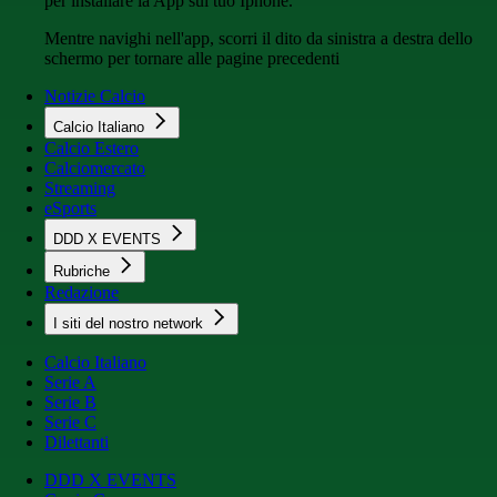
per installare la App sul tuo Iphone.
Mentre navighi nell'app, scorri il dito da sinistra a destra dello
schermo per tornare alle pagine precedenti
Notizie Calcio
Calcio Italiano
Calcio Estero
Calciomercato
Streaming
eSports
DDD X EVENTS
Rubriche
Redazione
I siti del nostro network
Calcio Italiano
Serie A
Serie B
Serie C
Dilettanti
DDD X EVENTS