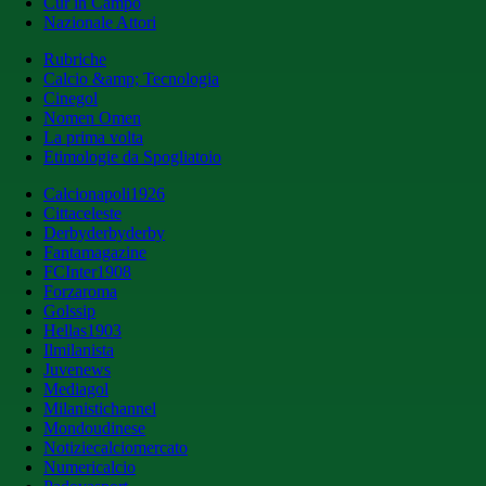
Cur in Campo
Nazionale Attori
Rubriche
Calcio &amp; Tecnologia
Cinegol
Nomen Omen
La prima volta
Etimologie da Spogliatoio
Calcionapoli1926
Cittaceleste
Derbyderbyderby
Fantamagazine
FCInter1908
Forzaroma
Golssip
Hellas1903
Ilmilanista
Juvenews
Mediagol
Milanistichannel
Mondoudinese
Notiziecalciomercato
Numericalcio