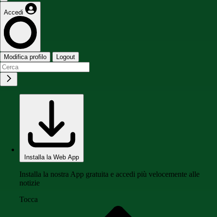
Accedi
Modifica profilo
Logout
Installa la Web App
Installa la nostra App gratuita e accedi più velocemente alle
notizie
Tocca