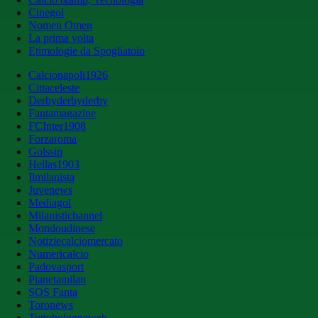
Cinegol
Nomen Omen
La prima volta
Etimologie da Spogliatoio
Calcionapoli1926
Cittaceleste
Derbyderbyderby
Fantamagazine
FCInter1908
Forzaroma
Golssip
Hellas1903
Ilmilanista
Juvenews
Mediagol
Milanistichannel
Mondoudinese
Notiziecalciomercato
Numericalcio
Padovasport
Pianetamilan
SOS Fanta
Toronews
Tuttobolognaweb