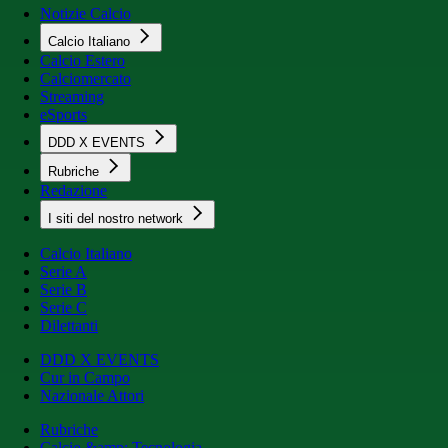
Notizie Calcio
Calcio Italiano
Calcio Estero
Calciomercato
Streaming
eSports
DDD X EVENTS
Rubriche
Redazione
I siti del nostro network
Calcio Italiano
Serie A
Serie B
Serie C
Dilettanti
DDD X EVENTS
Cur in Campo
Nazionale Attori
Rubriche
Calcio &amp; Tecnologia