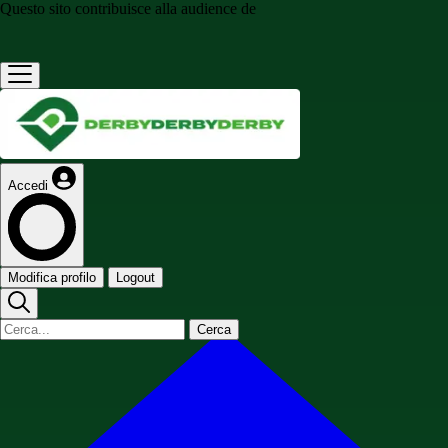
Questo sito contribuisce alla audience de
Accedi
Modifica profilo
Logout
Cerca