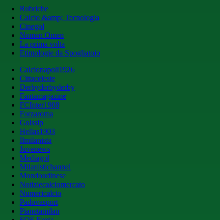
Rubriche
Calcio &amp; Tecnologia
Cinegol
Nomen Omen
La prima volta
Etimologie da Spogliatoio
Calcionapoli1926
Cittaceleste
Derbyderbyderby
Fantamagazine
FCInter1908
Forzaroma
Golssip
Hellas1903
Ilmilanista
Juvenews
Mediagol
Milanistichannel
Mondoudinese
Notiziecalciomercato
Numericalcio
Padovasport
Pianetamilan
SOS Fanta