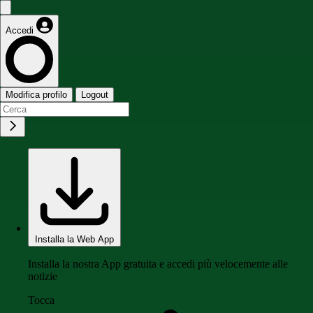
Accedi
Modifica profilo
Logout
Installa la Web App
Installa la nostra App gratuita e accedi più velocemente alle
notizie
Tocca