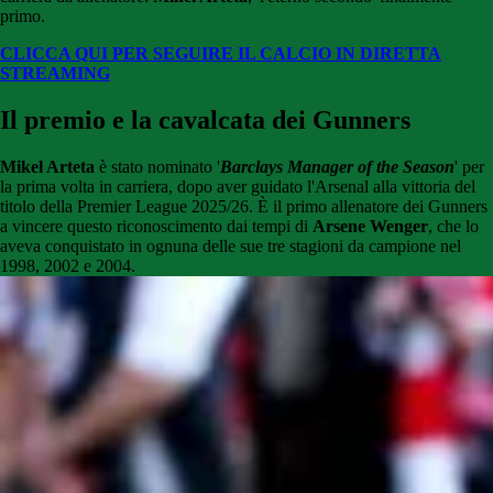
primo.
CLICCA QUI PER SEGUIRE IL CALCIO IN DIRETTA
STREAMING
Il premio e la cavalcata dei Gunners
Mikel Arteta
è stato nominato '
Barclays Manager of the Season
' per
la prima volta in carriera, dopo aver guidato l'Arsenal alla vittoria del
titolo della Premier League 2025/26. È il primo allenatore dei Gunners
a vincere questo riconoscimento dai tempi di
Arsene
Wenger
, che lo
aveva conquistato in ognuna delle sue tre stagioni da campione nel
1998, 2002 e 2004.