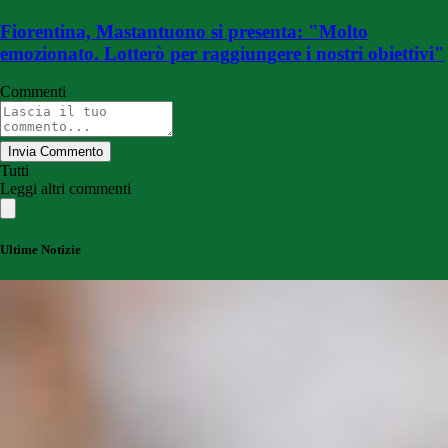
Fiorentina, Mastantuono si presenta: "Molto
emozionato. Lotterò per raggiungere i nostri obiettivi"
Commenti
Invia Commento
Tutti
Leggi altri commenti
Ultime Notizie