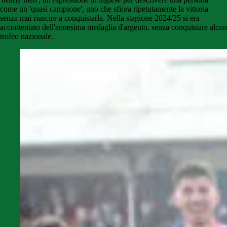
come un 'quasi campione', uno che sfiora ripetutamente la vittoria
senza mai riuscire a conquistarla. Nella stagione 2024/25 si era
accontentato dell'ennesima medaglia d'argento, senza conquistare alcun
trofeo nazionale.