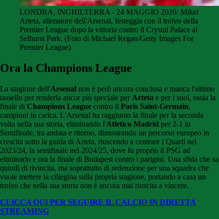
LONDRA, INGHILTERRA - 24 MAGGIO 2026: Mikel
Arteta, allenatore dell'Arsenal, festeggia con il trofeo della
Premier League dopo la vittoria contro il Crystal Palace al
Selhurst Park. (Foto di Michael Regan/Getty Images For
Premier League)
Ora la Champions League
La stagione dell'
Arsenal
non è però ancora conclusa e manca l'ultimo
tassello per renderla ancor più speciale per
Arteta
e per i suoi, ossia la
finale di
Champions
League
contro il
Paris Saint-Germain
,
campioni in carica. L'Arsenal ha raggiunto la finale per la seconda
volta nella sua storia, eliminando l'
Atletico Madrid
per 2-1 in
Semifinale, tra andata e ritorno, dimostrando un percorso europeo in
crescita sotto la guida di Arteta, riuscendo a centrare i Quarti nel
2023/24, la semifinale nel 2024/25, dove fu proprio il PSG ad
eliminarlo e ora la finale di Budapest contro i parigini. Una sfida che sa
quindi di rivincita, ma soprattutto di redenzione per una squadra che
vuole mettere la ciliegina sulla propria stagione, portando a casa un
trofeo che nella sua storia non è ancora mai riuscita a vincere.
CLICCA QUI PER SEGUIRE IL CALCIO IN DIRETTA
STREAMING