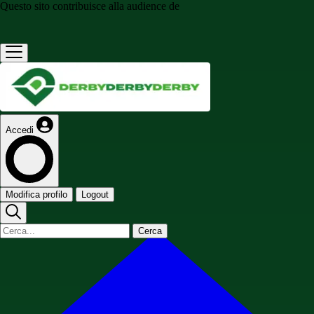
Questo sito contribuisce alla audience de
Accedi
Modifica profilo
Logout
Cerca