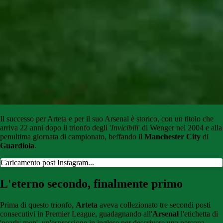
Il successo per Arteta e per il suo Arsenal è storico, con un titolo che
arriva 22 anni dopo il trionfo degli '
Invicibili
' di Wenger nel 2004 e alla
penultima giornata di campionato, beffando il
Manchester
City
di
Guardiola
.
Caricamento post Instagram...
L'eterno secondo, finalmente primo
Prima di questo trionfo,
Arteta
aveva collezionato tre secondi posti
consecutivi in Premier League, guadagnando all'
Arsenal
l'etichetta di
'nearly men', un'espressione in inglese per descrivere una persona