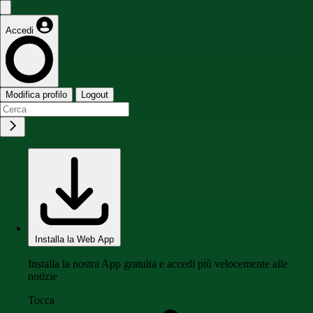
Accedi
Modifica profilo
Logout
Installa la Web App
Installa la nostra App gratuita e accedi più velocemente alle
notizie
Tocca