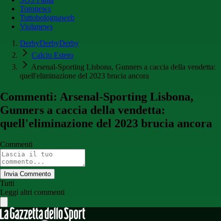
Toronews
Tuttobolognaweb
Violanews
DerbyDerbyDerby
Calcio Estero
Arsenal-Sporting Lisbona, Gunners a caccia della vendetta:
quell'eliminazione del 2023 brucia ancora
Commenti: Arsenal-Sporting Lisbona,
Gunners a caccia della vendetta:
quell'eliminazione del 2023 brucia ancora
Commenti
Invia Commento
Tutti
Leggi altri commenti