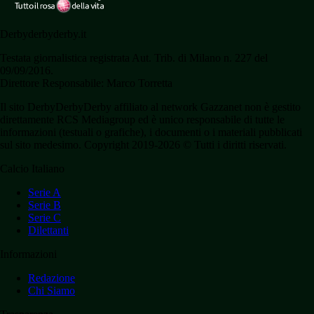
Derbyderbyderby.it
Testata giornalistica registrata Aut. Trib. di Milano n. 227 del
09/09/2016.
Direttore Responsabile: Marco Torretta
Il sito DerbyDerbyDerby affiliato al network Gazzanet non è gestito
direttamente RCS Mediagroup ed è unico responsabile di tutte le
informazioni (testuali o grafiche), i documenti o i materiali pubblicati
sul sito medesimo. Copyright 2019-2026 © Tutti i diritti riservati.
Calcio Italiano
Serie A
Serie B
Serie C
Dilettanti
Informazioni
Redazione
Chi Siamo