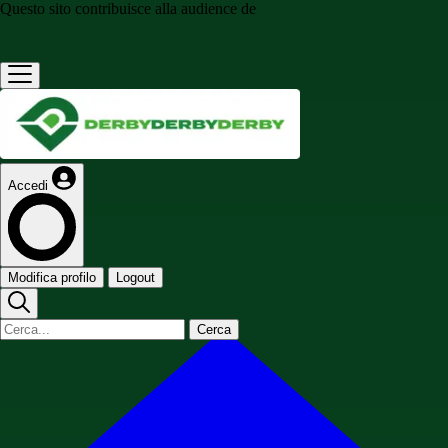
Questo sito contribuisce alla audience de
Accedi
Modifica profilo
Logout
Cerca