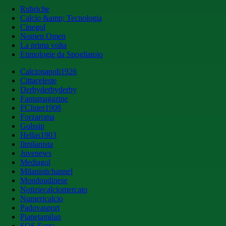
Rubriche
Calcio &amp; Tecnologia
Cinegol
Nomen Omen
La prima volta
Etimologie da Spogliatoio
Calcionapoli1926
Cittaceleste
Derbyderbyderby
Fantamagazine
FCInter1908
Forzaroma
Golssip
Hellas1903
Ilmilanista
Juvenews
Mediagol
Milanistichannel
Mondoudinese
Notiziecalciomercato
Numericalcio
Padovasport
Pianetamilan
SOS Fanta