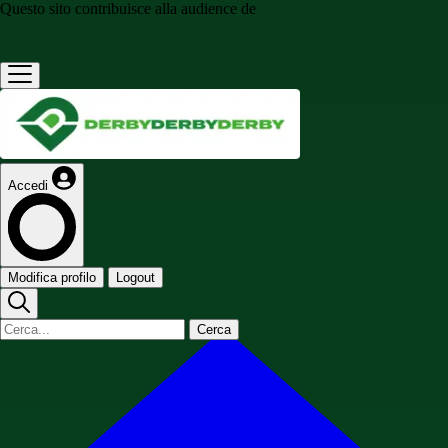
Questo sito contribuisce alla audience de
Accedi
Modifica profilo
Logout
Cerca