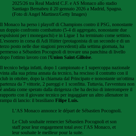
2025/26 tra Real Madrid C.F. e AS Monaco allo stadio
Santiago Bernabeu il 20 gennaio 2026 a Madrid, Spagna.
(Foto di Angel Martinez/Getty Images)
Il Monaco ha perso i playoff di Champions contro il PSG, nonostante
un doppio confronto combattuto (5-4 di aggregato, nonostante due
espulsioni per i monegaschi) e in Ligue 1 ha terminato come settimo.
L'esonero in corsa di Adi Hütter (protagonista di un secondo e di un
terzo posto nelle due stagioni precedenti) alla settima giornata, ha
permesso a Sébastien Pocognoli di trovare una panchina di livello
dopo l'ottimo lavoro con l'
Union Saint-Gilloise
.
Il tecnico belga infatti, dopo 1 campionato e 1 supercoppa nazionale
vinta alla sua prima annata da tecnico, ha rescisso il contratto con il
club in ottobre, dopo la chiamata dal Principato e nonostante un'ottima
partenza da 7 vittorie, 2 pareggi e 1 sconfitta. Tuttavia, l'avventura non
è andata come sperato dalla dirigenza che ha deciso di interrompere il
rapporto con il giovane tecnico per ingaggiare un altro allenatore in
rampa di lancio: il brasiliano
Filipe Luis.
L’AS Monaco annonce le départ de Sébastien Pocognoli.
Le Club souhaite remercier Sébastien Pocognoli et son
staff pour leur engagement total avec l’AS Monaco, et
leur souhaite le meilleur pour la suite.