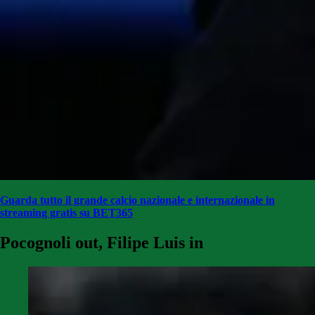
Guarda tutto il grande calcio nazionale e internazionale in
streaming gratis su BET365
Pocognoli out, Filipe Luis in