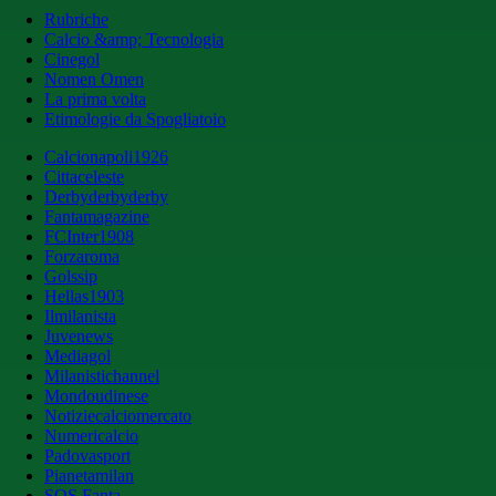
Rubriche
Calcio &amp; Tecnologia
Cinegol
Nomen Omen
La prima volta
Etimologie da Spogliatoio
Calcionapoli1926
Cittaceleste
Derbyderbyderby
Fantamagazine
FCInter1908
Forzaroma
Golssip
Hellas1903
Ilmilanista
Juvenews
Mediagol
Milanistichannel
Mondoudinese
Notiziecalciomercato
Numericalcio
Padovasport
Pianetamilan
SOS Fanta