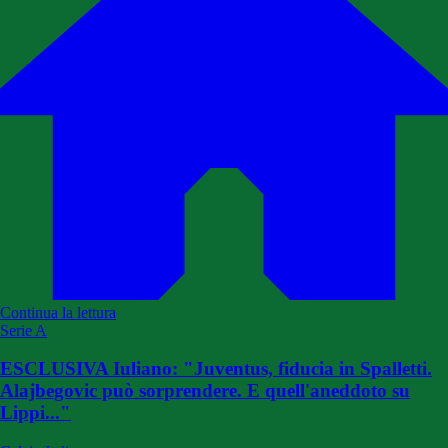
Continua la lettura
Serie A
ESCLUSIVA Iuliano: "Juventus, fiducia in Spalletti.
Alajbegovic può sorprendere. E quell'aneddoto su
Lippi..."