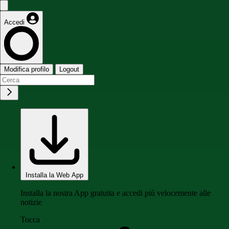
Accedi
Modifica profilo
Logout
Installa la Web App
Installa la nostra App gratuita e accedi più velocemente alle
notizie
Tocca