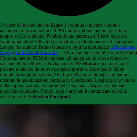
Il valzer delle panchine in
Ligue 1
continua a mietere vittime e
accogliere nuovi allenatori. Il PSG non cambierà ancora per molto
tempo, sul Lens aleggia l'ombra di una partenza di Pierre Sage per
Londra, mentre il Lille, terzo e qualificato direttamente in Champions
League, ha salutato Bruno Genesio e oggi ha annunciato
ufficialmente
l'ingaggio di Davide Ancelotti
. L'OL mantiene saldo al suo posto Paulo
Fonseca, mentre l'OM si appresta ad ingaggiare lo stesso Genesio e
cacciare Habib Beye. Tuttavia, anche l'
AS Monaco
si è mosso per
provare a iniziare un nuovo progetto sportivo, dopo quello fallito
durante la stagione passata. Alla fine dell'anno i monegaschi hanno
ottenuto la qualificazione europea in Conference League per la vittoria
della coppa nazionale da parte del Lens, ma la stagione è risultata
parecchio deludente. Perciò, oggi è arrivato il comunicato del club
sull'esonero di
Sébastien Pocognoli.