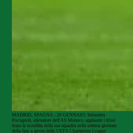
MADRID, SPAGNA - 20 GENNAIO: Sebastien
Pocognoli, allenatore dell'AS Monaco, applaude i tifosi
dopo la sconfitta della sua squadra nella settima giornata
della fase a gironi della UEFA Champions League