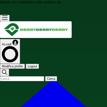
Questo sito contribuisce alla audience de
Accedi
Modifica profilo
Logout
Cerca