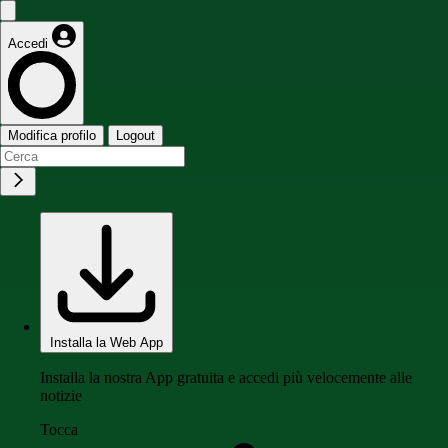
Accedi
Modifica profilo
Logout
Installa la Web App
Installa la nostra App gratuita e accedi più velocemente alle
notizie
Tocca