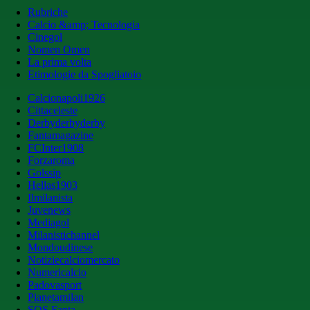
Rubriche
Calcio &amp; Tecnologia
Cinegol
Nomen Omen
La prima volta
Etimologie da Spogliatoio
Calcionapoli1926
Cittaceleste
Derbyderbyderby
Fantamagazine
FCInter1908
Forzaroma
Golssip
Hellas1903
Ilmilanista
Juvenews
Mediagol
Milanistichannel
Mondoudinese
Notiziecalciomercato
Numericalcio
Padovasport
Pianetamilan
SOS Fanta