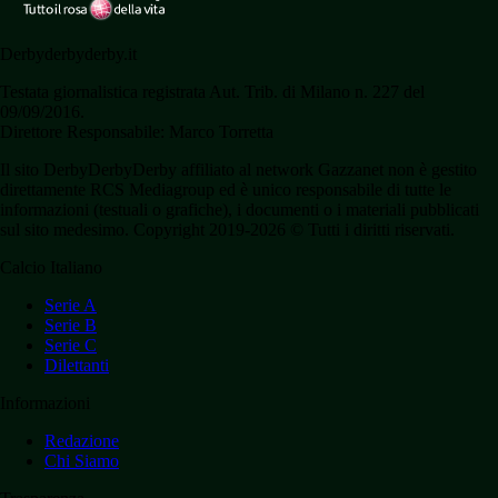
Derbyderbyderby.it
Testata giornalistica registrata Aut. Trib. di Milano n. 227 del
09/09/2016.
Direttore Responsabile: Marco Torretta
Il sito DerbyDerbyDerby affiliato al network Gazzanet non è gestito
direttamente RCS Mediagroup ed è unico responsabile di tutte le
informazioni (testuali o grafiche), i documenti o i materiali pubblicati
sul sito medesimo. Copyright 2019-2026 © Tutti i diritti riservati.
Calcio Italiano
Serie A
Serie B
Serie C
Dilettanti
Informazioni
Redazione
Chi Siamo