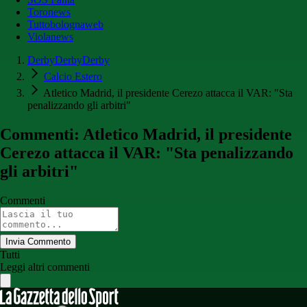
Toronews
Tuttobolognaweb
Violanews
DerbyDerbyDerby
Calcio Estero
Atletico Madrid, il presidente Cerezo attacca il VAR: "Sta
penalizzando gli arbitri"
Commenti: Atletico Madrid, il presidente
Cerezo attacca il VAR: "Sta penalizzando
gli arbitri"
Commenti
Invia Commento
Tutti
Leggi altri commenti