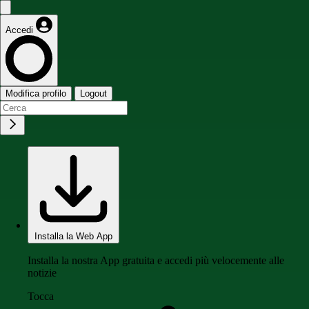
Accedi
Modifica profilo
Logout
Installa la Web App
Installa la nostra App gratuita e accedi più velocemente alle
notizie
Tocca