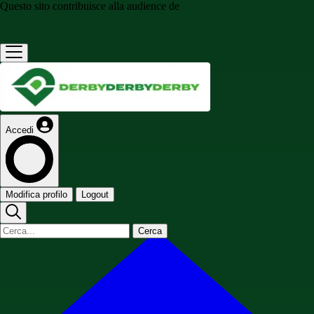
Questo sito contribuisce alla audience de
Accedi
Modifica profilo
Logout
Cerca