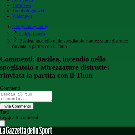
Toronews
Tuttobolognaweb
Violanews
DerbyDerbyDerby
Calcio Estero
Basilea, incendio nello spogliatoio e attrezzature distrutte:
rinviata la partita con il Thun
Commenti: Basilea, incendio nello
spogliatoio e attrezzature distrutte:
rinviata la partita con il Thun
Commenti
Invia Commento
Tutti
Leggi altri commenti