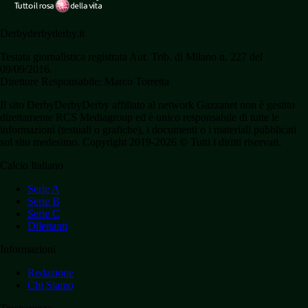
Derbyderbyderby.it
Testata giornalistica registrata Aut. Trib. di Milano n. 227 del
09/09/2016.
Direttore Responsabile: Marco Torretta
Il sito DerbyDerbyDerby affiliato al network Gazzanet non è gestito
direttamente RCS Mediagroup ed è unico responsabile di tutte le
informazioni (testuali o grafiche), i documenti o i materiali pubblicati
sul sito medesimo. Copyright 2019-2026 © Tutti i diritti riservati.
Calcio Italiano
Serie A
Serie B
Serie C
Dilettanti
Informazioni
Redazione
Chi Siamo