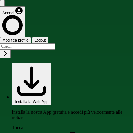
Accedi
Modifica profilo
Logout
Installa la Web App
Installa la nostra App gratuita e accedi più velocemente alle
notizie
Tocca