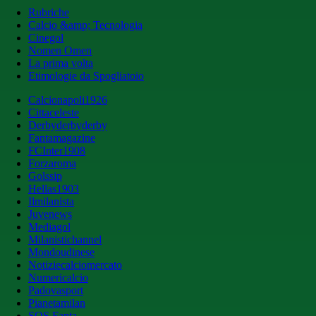
Rubriche
Calcio &amp; Tecnologia
Cinegol
Nomen Omen
La prima volta
Etimologie da Spogliatoio
Calcionapoli1926
Cittaceleste
Derbyderbyderby
Fantamagazine
FCInter1908
Forzaroma
Golssip
Hellas1903
Ilmilanista
Juvenews
Mediagol
Milanistichannel
Mondoudinese
Notiziecalciomercato
Numericalcio
Padovasport
Pianetamilan
SOS Fanta