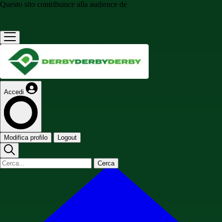
Questo sito contribuisce alla audience de
Accedi
Modifica profilo
Logout
Cerca