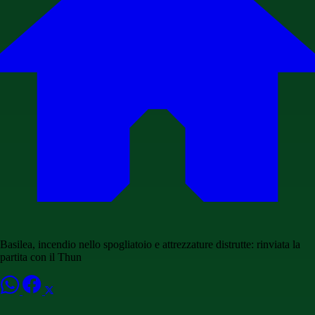
Basilea, incendio nello spogliatoio e attrezzature distrutte: rinviata la
partita con il Thun