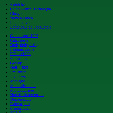
Rubriche
Calcio &amp; Tecnologia
Cinegol
Nomen Omen
La prima volta
Etimologie da Spogliatoio
Calcionapoli1926
Cittaceleste
Derbyderbyderby
Fantamagazine
FCInter1908
Forzaroma
Golssip
Hellas1903
Ilmilanista
Juvenews
Mediagol
Milanistichannel
Mondoudinese
Notiziecalciomercato
Numericalcio
Padovasport
Pianetamilan
SOS Fanta