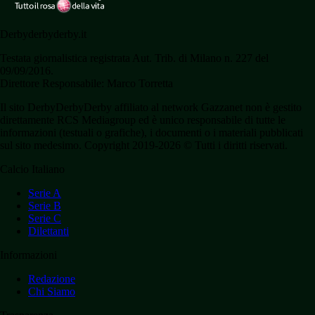
Derbyderbyderby.it
Testata giornalistica registrata Aut. Trib. di Milano n. 227 del
09/09/2016.
Direttore Responsabile: Marco Torretta
Il sito DerbyDerbyDerby affiliato al network Gazzanet non è gestito
direttamente RCS Mediagroup ed è unico responsabile di tutte le
informazioni (testuali o grafiche), i documenti o i materiali pubblicati
sul sito medesimo. Copyright 2019-2026 © Tutti i diritti riservati.
Calcio Italiano
Serie A
Serie B
Serie C
Dilettanti
Informazioni
Redazione
Chi Siamo