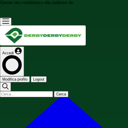
Questo sito contribuisce alla audience de
Accedi
Modifica profilo
Logout
Cerca