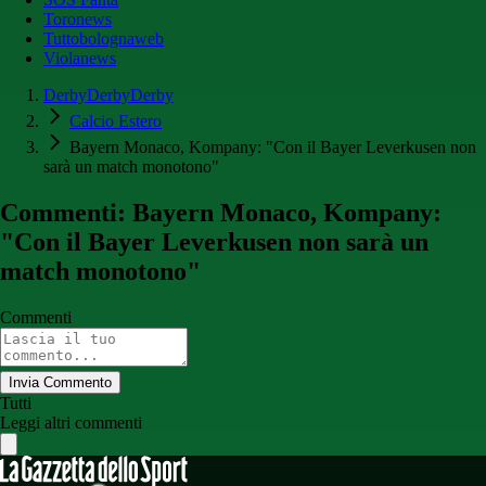
Toronews
Tuttobolognaweb
Violanews
DerbyDerbyDerby
Calcio Estero
Bayern Monaco, Kompany: "Con il Bayer Leverkusen non
sarà un match monotono"
Commenti: Bayern Monaco, Kompany:
"Con il Bayer Leverkusen non sarà un
match monotono"
Commenti
Invia Commento
Tutti
Leggi altri commenti