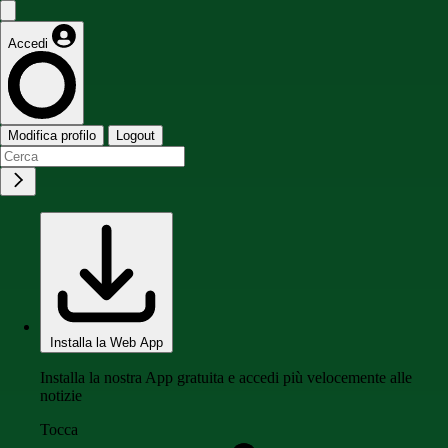
Accedi
Modifica profilo
Logout
Installa la Web App
Installa la nostra App gratuita e accedi più velocemente alle
notizie
Tocca