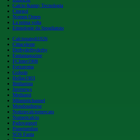
Calcio &amp; Tecnologia
Cinegol
Nomen Omen
La prima volta
Etimologie da Spogliatoio
Calcionapoli1926
Cittaceleste
Derbyderbyderby
Fantamagazine
FCInter1908
Forzaroma
Golssip
Hellas1903
Ilmilanista
Juvenews
Mediagol
Milanistichannel
Mondoudinese
Notiziecalciomercato
Numericalcio
Padovasport
Pianetamilan
SOS Fanta
Toronews