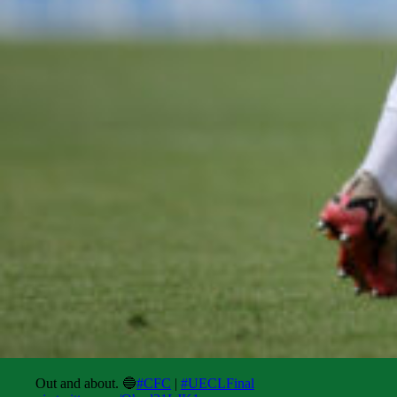
Out and about. 🔵
#CFC
|
#UECLFinal