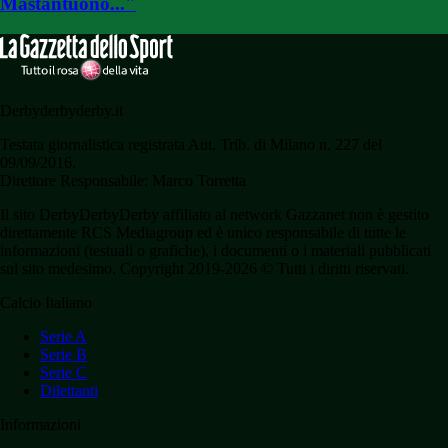
Mastantuono..."
Derbyderbyderby.it
Testata giornalistica registrata Aut. Trib. di Milano n. 227 del
09/09/2016.
Direttore Responsabile: Marco Torretta
Il sito DerbyDerbyDerby affiliato al network Gazzanet non è gestito
direttamente RCS Mediagroup ed è unico responsabile di tutte le
informazioni (testuali o grafiche), i documenti o i materiali pubblicati
sul sito medesimo. Copyright 2019-2026 © Tutti i diritti riservati.
Calcio Italiano
Serie A
Serie B
Serie C
Dilettanti
Informazioni