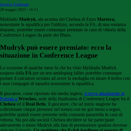
Giorgio Trobbiani
28 maggio 2025 - 16:11
Mykhailo
Mudryk,
ala ucraina del Chelsea di Enzo
Maresca,
nonostante la squalifica per l'utilizzo, secondo la FA, di una sostanza
dopante, potrebbe essere comunque premiato in caso di vittoria della
Conference League da parte dei Blues.
Mudryk può essere premiato: ecco la
situazione in Conference League
Lo scossone di qualche mese fa che ha visto Mykhailo Mudryk
sospeso dalla
FA
per un test antidoping fallito potrebbe comunque
portare il calciatore ucraino ad avere la medaglia ed alzare il trofeo con
i suoi compagni di squadra nonostante la squalifica.
Il giocatore, come riportato dai media inglesi,
si trova attualmente in
Polonia a
Wroclaw,
sede della finalissima di Conference League fra il
Chelsea
ed il
Real Betis
. Il giocatore, che ad inizio stagione ha
collezionato cinque presenze nel torneo con tre gol messi a segno,
potrebbe quindi essere presente nella consueta passerella in caso di
vittoria. Sta poi alla società Chelsea decidere se far partecipare
attivamente o meno Mudryk alla fase di premiazione qualora dovesse
arrivare il trionfo.
Un problema che il club londinese si augura di