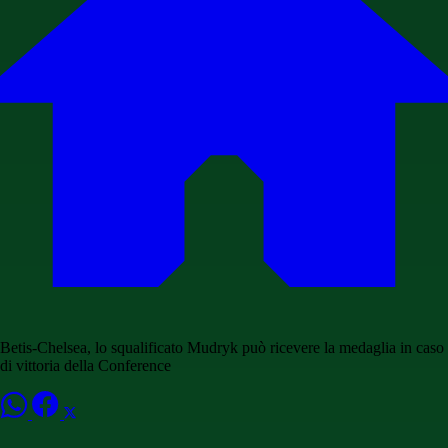
Betis-Chelsea, lo squalificato Mudryk può ricevere la medaglia in caso
di vittoria della Conference