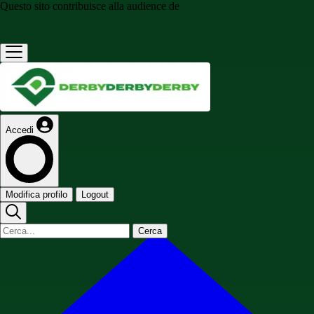
Questo sito contribuisce alla audience de
Accedi
Modifica profilo
Logout
Cerca