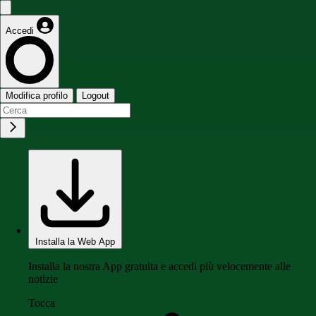
Accedi
Modifica profilo
Logout
Installa la Web App
Installa la nostra App gratuita e accedi più velocemente alle
notizie
Tocca