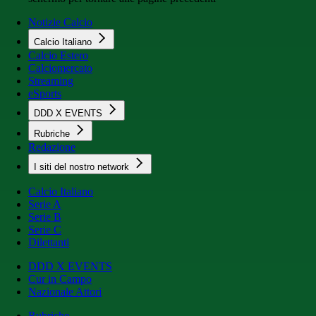
Notizie Calcio
Calcio Italiano
Calcio Estero
Calciomercato
Streaming
eSports
DDD X EVENTS
Rubriche
Redazione
I siti del nostro network
Calcio Italiano
Serie A
Serie B
Serie C
Dilettanti
DDD X EVENTS
Cur in Campo
Nazionale Attori
Rubriche