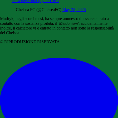
pic.twitter.com/Qhyd21LJK1
— Chelsea FC (@ChelseaFC)
May 28, 2025
Mudryk, negli scorsi mesi, ha sempre ammesso di essere entrato a
contatto con la sostanza proibita, il
'Meldonium',
accidentalmente.
Inoltre, il calciatore vi è entrato in contatto non sotto la responsabilità
del Chelsea.
© RIPRODUZIONE RISERVATA