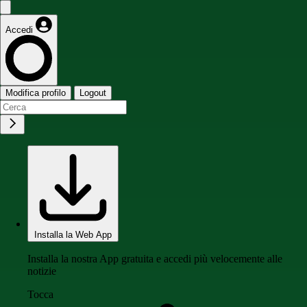
Accedi
Modifica profilo
Logout
Installa la Web App
Installa la nostra App gratuita e accedi più velocemente alle
notizie
Tocca