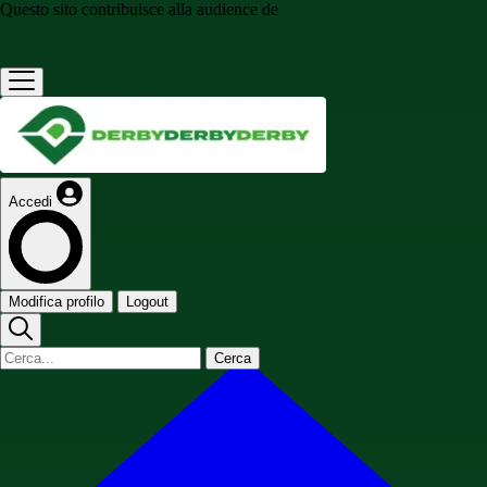
Questo sito contribuisce alla audience de
Accedi
Modifica profilo
Logout
Cerca