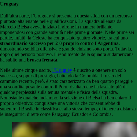
Uruguay
Dall’altra parte, l’Uruguay si presenta a questa sfida con un percorso
piuttosto altalenante nelle qualificazioni. La squadra allenata da
Marcelo Bielsa aveva iniziato il girone in maniera brillante,
imponendosi con grande autorità nelle prime giornate. Nelle prime sei
partite, infatti, la Celeste ha conquistato quattro vittorie, tra cui uno
straordinario successo per 2-0 proprio contro l’Argentina
,
dimostrando solidità difensiva e grande cinismo sotto porta. Tuttavia,
dopo quel periodo positivo, il rendimento della squadra sudamericana
ha subito una
brusca frenata
.
Nelle ultime cinque uscite,
l’Uruguay
è riuscito a ottenere un solo
successo, seppur di prestigio, battendo la Colombia. Il resto del
cammino recente, però, è stato caratterizzato da ben quattro pareggi e
una sconfitta pesante contro il Perù, risultato che ha lasciato più di
qualche perplessità sulla tenuta mentale e fisica della squadra.
Nonostante qualche inciampo, la selezione di Bielsa ha ben chiaro il
proprio obiettivo: conquistare una vittoria che consentirebbe di
superare il Brasile in classifica e, allo stesso tempo, di tenere a distanza
le inseguitrici dirette come Paraguay, Ecuador e Colombia.