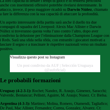
La loro capacità di dettare i tempi di gioco e di rendersi pericolosi
anche con inserimenti offensivi potrebbe rivelarsi determinante. In
attacco, invece, il peso maggiore ricadrà su
Darwin Núñez
, chiamato
a fare la differenza con la sua capacità di attaccare la profondità.
Un aspetto interessante della partita sarà anche il duello tra due
compagni di squadra del Liverpool: Alexis Mac Allister e Darwin
Núñez si troveranno questa volta l’uno contro l’altro, dopo aver
condiviso la delusione per l’eliminazione dalla Champions League con
i Reds. Sarà una sfida nella sfida, con entrambi i giocatori motivati a
lasciare il segno e a trascinare le rispettive nazionali verso un risultato
positivo.
Visualizza questo post su Instagram
Un post condiviso da AUF | Selección Uruguaya
(@aufoficial)
Le probabili formazioni
Uruguay (4-2-3-1):
Rochet; Nandez, R. Araujo, Gimenez, Saracchi;
Valverde, Bentancur; Pellistri, Aguirre, M. Araujo; Nunez. Ct: Bielsa.
Argentina (4-3-3):
Martinez; Molina, Romero, Otamendi, Tagliafico;
De Paul, Mac Allister, Fernandez; Correa, Gonzalez, Alvarez. Ct: