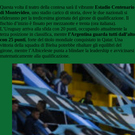
Questa volta il teatro della contesa sarà il vibrante
Estadio Centenario
di Montevideo
, uno stadio carico di storia, dove le due nazionali si
sfideranno per la tredicesima giornata del girone di qualificazione. Il
fischio d’inizio è fissato per mezzanotte e trenta (ora italiana).
L’Uruguay arriva alla sfida con 20 punti, occupando attualmente la
terza posizione in classifica, mentre
l’Argentina guarda tutti dall’alto
con 25 punti
, forte del titolo mondiale conquistato in Qatar. Una
vittoria della squadra di Bielsa potrebbe ribaltare gli equilibri del
girone, mentre l’Albiceleste punta a blindare la leadership e avvicinarsi
matematicamente alla qualificazione.