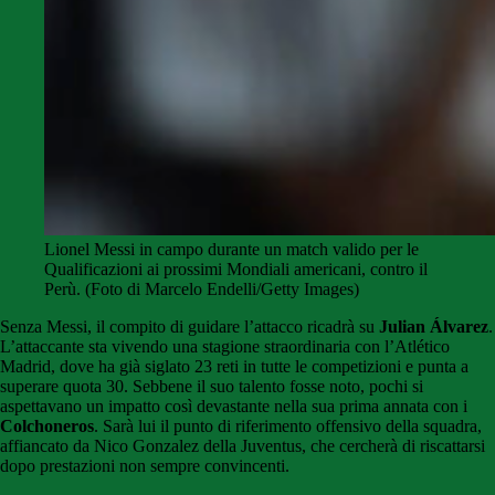
Lionel Messi in campo durante un match valido per le
Qualificazioni ai prossimi Mondiali americani, contro il
Perù. (Foto di Marcelo Endelli/Getty Images)
Senza Messi, il compito di guidare l’attacco ricadrà su
Julian Álvarez
.
L’attaccante sta vivendo una stagione straordinaria con l’Atlético
Madrid, dove ha già siglato 23 reti in tutte le competizioni e punta a
superare quota 30. Sebbene il suo talento fosse noto, pochi si
aspettavano un impatto così devastante nella sua prima annata con i
Colchoneros
. Sarà lui il punto di riferimento offensivo della squadra,
affiancato da Nico Gonzalez della Juventus, che cercherà di riscattarsi
dopo prestazioni non sempre convincenti.