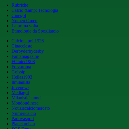
Rubriche
Calcio &amp; Tecnologia
Cinegol
Nomen Omen
La prima volta
Etimologie da Spogliatoio
Calcionapoli1926
Cittaceleste
Derbyderbyderby
Fantamagazine
FCInter1908
Forzaroma
Golssip
Hellas1903
Ilmilanista
Juvenews
Mediagol
Milanistichannel
Mondoudinese
Notiziecalciomercato
Numericalcio
Padovasport
Pianetamilan
SOS Fanta