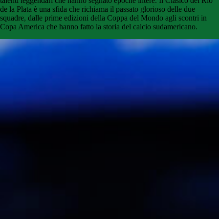
talenti leggendari che hanno segnato epoche intere. Il Clasico del Rio
de la Plata è una sfida che richiama il passato glorioso delle due
squadre, dalle prime edizioni della Coppa del Mondo agli scontri in
Copa America che hanno fatto la storia del calcio sudamericano.