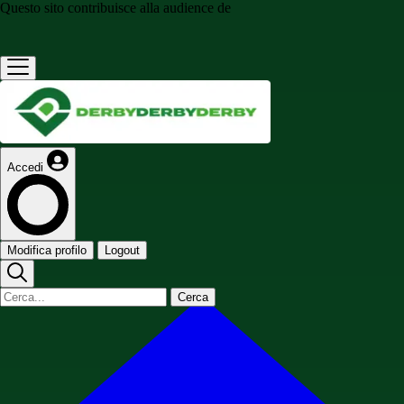
Questo sito contribuisce alla audience de
Accedi
Modifica profilo
Logout
Cerca