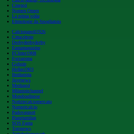
Cinegol
Nomen Omen
La prima volta
Etimologie da Spogliatoio
Calcionapoli1926
Cittaceleste
Derbyderbyderby
Fantamagazine
FCInter1908
Forzaroma
Golssip
Hellas1903
Ilmilanista
Juvenews
Mediagol
Milanistichannel
Mondoudinese
Notiziecalciomercato
Numericalcio
Padovasport
Pianetamilan
SOS Fanta
Toronews
Tuttobolognaweb