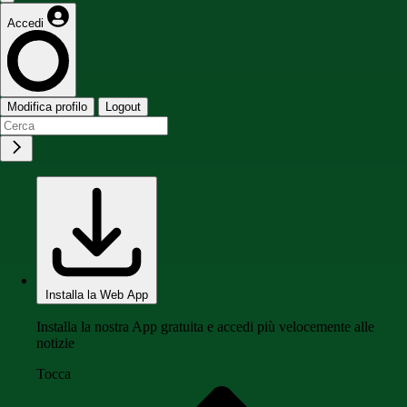
Accedi
Modifica profilo
Logout
Installa la Web App
Installa la nostra App gratuita e accedi più velocemente alle
notizie
Tocca