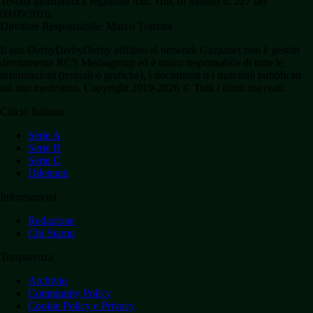
Testata giornalistica registrata Aut. Trib. di Milano n. 227 del
09/09/2016.
Direttore Responsabile: Marco Torretta
Il sito DerbyDerbyDerby affiliato al network Gazzanet non è gestito
direttamente RCS Mediagroup ed è unico responsabile di tutte le
informazioni (testuali o grafiche), i documenti o i materiali pubblicati
sul sito medesimo. Copyright 2019-2026 © Tutti i diritti riservati.
Calcio Italiano
Serie A
Serie B
Serie C
Dilettanti
Informazioni
Redazione
Chi Siamo
Trasparenza
Archivio
Community Policy
Cookie Policy e Privacy