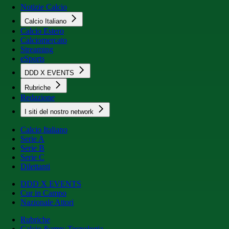
Notizie Calcio
Calcio Italiano
Calcio Estero
Calciomercato
Streaming
eSports
DDD X EVENTS
Rubriche
Redazione
I siti del nostro network
Calcio Italiano
Serie A
Serie B
Serie C
Dilettanti
DDD X EVENTS
Cur in Campo
Nazionale Attori
Rubriche
Calcio &amp; Tecnologia