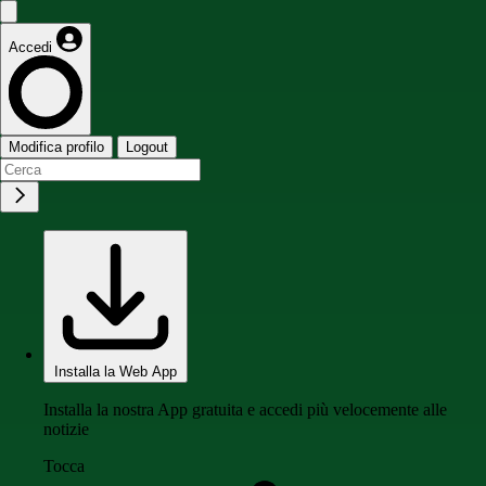
Accedi
Modifica profilo
Logout
Installa la Web App
Installa la nostra App gratuita e accedi più velocemente alle
notizie
Tocca