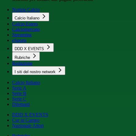
Notizie Calcio
Calcio Italiano
Calcio Estero
Calciomercato
Streaming
eSports
DDD X EVENTS
Rubriche
Redazione
I siti del nostro network
Calcio Italiano
Serie A
Serie B
Serie C
Dilettanti
DDD X EVENTS
Cur in Campo
Nazionale Attori
Rubriche