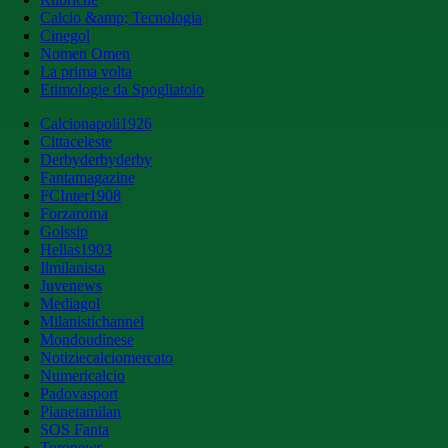
Calcio &amp; Tecnologia
Cinegol
Nomen Omen
La prima volta
Etimologie da Spogliatoio
Calcionapoli1926
Cittaceleste
Derbyderbyderby
Fantamagazine
FCInter1908
Forzaroma
Golssip
Hellas1903
Ilmilanista
Juvenews
Mediagol
Milanistichannel
Mondoudinese
Notiziecalciomercato
Numericalcio
Padovasport
Pianetamilan
SOS Fanta
Toronews