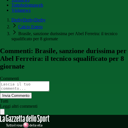
Tuttobolognaweb
Violanews
DerbyDerbyDerby
Calcio Estero
Brasile, sanzione durissima per Abel Ferreira: il tecnico
squalificato per 8 giornate
Commenti: Brasile, sanzione durissima per
Abel Ferreira: il tecnico squalificato per 8
giornate
Commenti
Invia Commento
Tutti
Leggi altri commenti