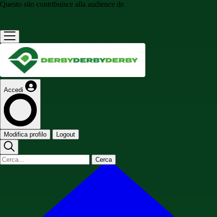
Questo sito contribuisce alla audience de
Accedi
Modifica profilo
Logout
Cerca