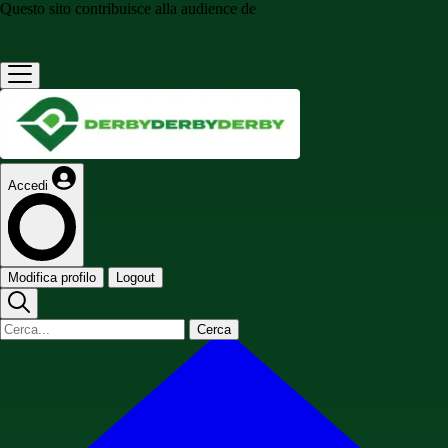
Questo sito contribuisce alla audience de
Accedi
Modifica profilo
Logout
Cerca