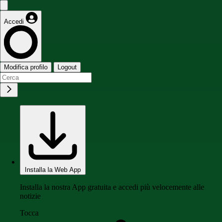
Accedi
Modifica profilo
Logout
Installa la Web App
Installa la nostra App gratuita e accedi più velocemente alle
notizie
Tocca