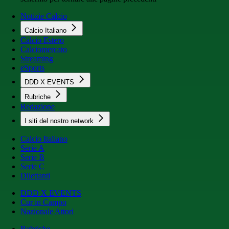
Notizie Calcio
Calcio Italiano
Calcio Estero
Calciomercato
Streaming
eSports
DDD X EVENTS
Rubriche
Redazione
I siti del nostro network
Calcio Italiano
Serie A
Serie B
Serie C
Dilettanti
DDD X EVENTS
Cur in Campo
Nazionale Attori
Rubriche