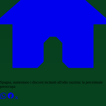
Spagna, aumentano i discorsi incitanti all'odio razzista: la percentuale
preoccupa