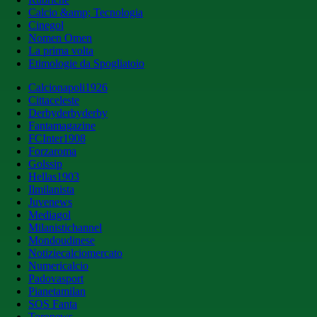
Calcio &amp; Tecnologia
Cinegol
Nomen Omen
La prima volta
Etimologie da Spogliatoio
Calcionapoli1926
Cittaceleste
Derbyderbyderby
Fantamagazine
FCInter1908
Forzaroma
Golssip
Hellas1903
Ilmilanista
Juvenews
Mediagol
Milanistichannel
Mondoudinese
Notiziecalciomercato
Numericalcio
Padovasport
Pianetamilan
SOS Fanta
Toronews