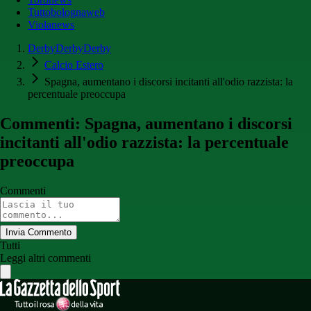
Tuttobolognaweb
Violanews
DerbyDerbyDerby
Calcio Estero
Spagna, aumentano i discorsi incitanti all'odio razzista: la
percentuale preoccupa
Commenti: Spagna, aumentano i discorsi
incitanti all'odio razzista: la percentuale
preoccupa
Commenti
Invia Commento
Tutti
Leggi altri commenti