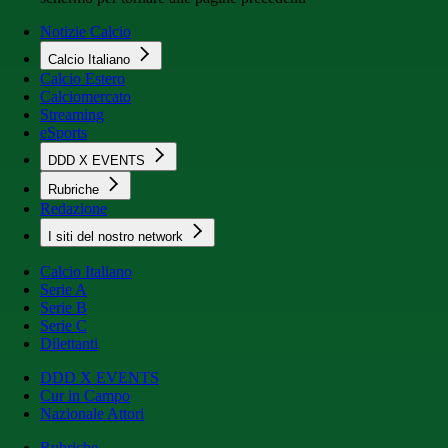
Notizie Calcio
Calcio Italiano
Calcio Estero
Calciomercato
Streaming
eSports
DDD X EVENTS
Rubriche
Redazione
I siti del nostro network
Calcio Italiano
Serie A
Serie B
Serie C
Dilettanti
DDD X EVENTS
Cur in Campo
Nazionale Attori
Rubriche