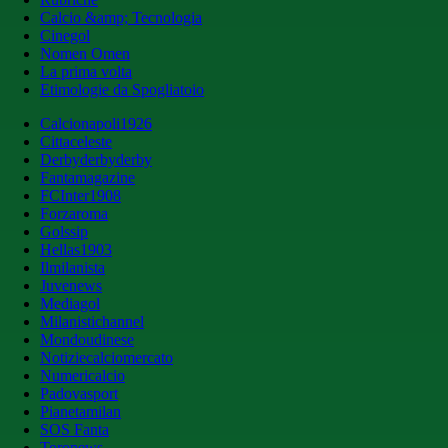
Calcio &amp; Tecnologia
Cinegol
Nomen Omen
La prima volta
Etimologie da Spogliatoio
Calcionapoli1926
Cittaceleste
Derbyderbyderby
Fantamagazine
FCInter1908
Forzaroma
Golssip
Hellas1903
Ilmilanista
Juvenews
Mediagol
Milanistichannel
Mondoudinese
Notiziecalciomercato
Numericalcio
Padovasport
Pianetamilan
SOS Fanta
Toronews