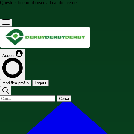
Questo sito contribuisce alla audience de
Accedi
Modifica profilo
Logout
Cerca