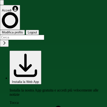
Accedi
Modifica profilo
Logout
Installa la Web App
Installa la nostra App gratuita e accedi più velocemente alle
notizie
Tocca