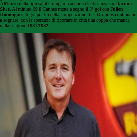
All'inizio della ripresa, il Guingamp accorcia le distanza con
Jacques
Siwe
. Al minuto 69 il Cannes mette a segno il 3° gol con
Julien
Domingues
, 6 gol per lui nella competizione.
Les Dragons
continuano
a sognare, con la speranza di riportare in città una coppa che manca
dalla stagione
1931/1932
.