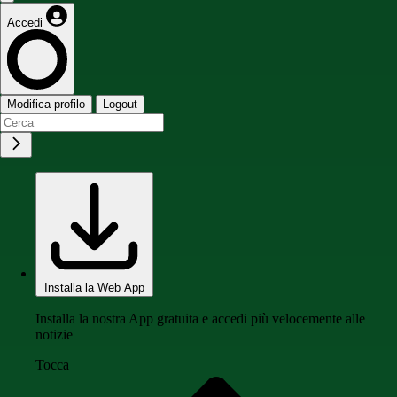
Accedi
Modifica profilo
Logout
Installa la Web App
Installa la nostra App gratuita e accedi più velocemente alle
notizie
Tocca