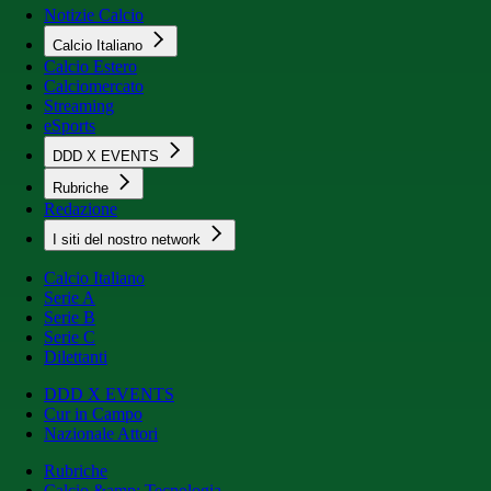
Notizie Calcio
Calcio Italiano
Calcio Estero
Calciomercato
Streaming
eSports
DDD X EVENTS
Rubriche
Redazione
I siti del nostro network
Calcio Italiano
Serie A
Serie B
Serie C
Dilettanti
DDD X EVENTS
Cur in Campo
Nazionale Attori
Rubriche
Calcio &amp; Tecnologia