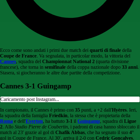
Ecco come sono andati i primi due match dei
quarti di finale
della
Coupe de France
. Va segnalata, in particolar modo, la vittoria del
Cannes
, squadra del
Championnat National 2
(quarta divisione
francese), che torna in
semifinale
della coppa nazionale dopo
33 anni
.
Stasera, si giocheranno le altre due partite della competizione.
Cannes 3-1 Guingamp
Caricamento post Instagram...
In campionato, il Cannes è primo con
35
punti, a +2 dall'
Hyères
. Ieri,
la squadra della famiglia
Friedkin
, la stessa che è propietaria della
Roma
e dell'
Everton
, ha battuto
3-1
il
Guingamp
, squadra di
Ligue
2
. Allo
Stadio Pierre de Coubertin
, i padroni di casa hanno sbloccato il
match al 23' grazie al gol di
Chafik Abbas
, che ha segnato il suo
4°
gol in Coupe de France. Al 30', arriva il 2-0 con
Cedric Goncalves
.