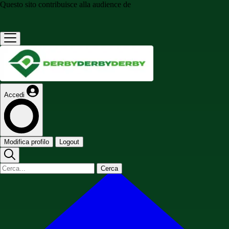
Questo sito contribuisce alla audience de
Accedi
Modifica profilo
Logout
Cerca