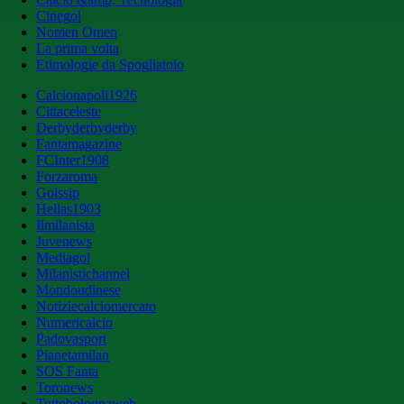
Cinegol
Nomen Omen
La prima volta
Etimologie da Spogliatoio
Calcionapoli1926
Cittaceleste
Derbyderbyderby
Fantamagazine
FCInter1908
Forzaroma
Golssip
Hellas1903
Ilmilanista
Juvenews
Mediagol
Milanistichannel
Mondoudinese
Notiziecalciomercato
Numericalcio
Padovasport
Pianetamilan
SOS Fanta
Toronews
Tuttobolognaweb