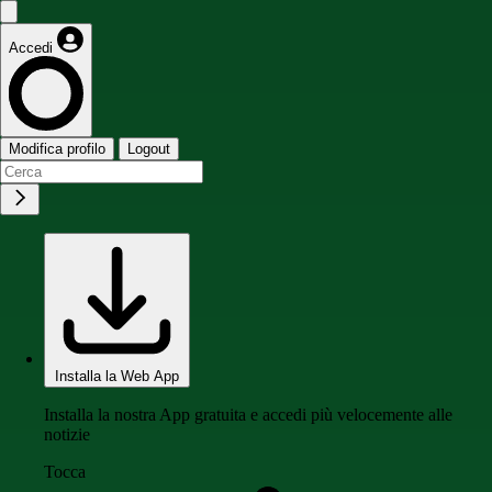
Accedi
Modifica profilo
Logout
Installa la Web App
Installa la nostra App gratuita e accedi più velocemente alle
notizie
Tocca