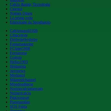
Calcio &amp; Tecnologia
Cinegol
Nomen Omen
La prima volta
Etimologie da Spogliatoio
Calcionapoli1926
Cittaceleste
Derbyderbyderby
Fantamagazine
FCInter1908
Forzaroma
Golssip
Hellas1903
Ilmilanista
Juvenews
Mediagol
Milanistichannel
Mondoudinese
Notiziecalciomercato
Numericalcio
Padovasport
Pianetamilan
SOS Fanta
Toronews