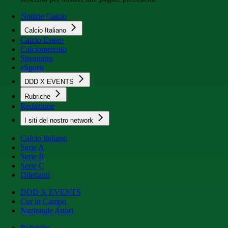
Notizie Calcio
Calcio Italiano
Calcio Estero
Calciomercato
Streaming
eSports
DDD X EVENTS
Rubriche
Redazione
I siti del nostro network
Calcio Italiano
Serie A
Serie B
Serie C
Dilettanti
DDD X EVENTS
Cur in Campo
Nazionale Attori
Rubriche