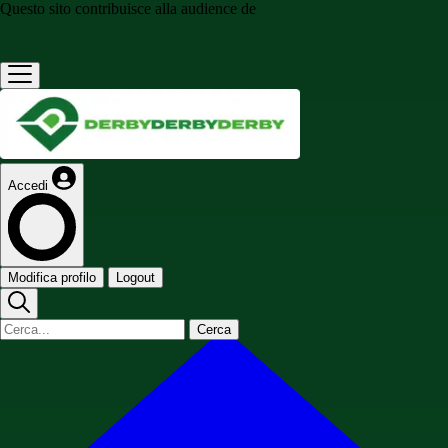
Questo sito contribuisce alla audience de
Accedi
Modifica profilo
Logout
Cerca