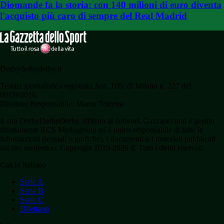
Diomande fa la storia: con 140 milioni di euro diventa
l'acquisto più caro di sempre del Real Madrid
Derbyderbyderby.it
Testata giornalistica registrata Aut. Trib. di Milano n. 227 del
09/09/2016.
Direttore Responsabile: Marco Torretta
Il sito DerbyDerbyDerby affiliato al network Gazzanet non è gestito
direttamente RCS Mediagroup ed è unico responsabile di tutte le
informazioni (testuali o grafiche), i documenti o i materiali pubblicati
sul sito medesimo. Copyright 2019-2026 © Tutti i diritti riservati.
Calcio Italiano
Serie A
Serie B
Serie C
Dilettanti