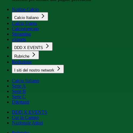
Notizie Calcio
Calcio Italiano
Calcio Estero
Calciomercato
Streaming
eSports
DDD X EVENTS
Rubriche
Redazione
I siti del nostro network
Calcio Italiano
Serie A
Serie B
Serie C
Dilettanti
DDD X EVENTS
Cur in Campo
Nazionale Attori
Rubriche