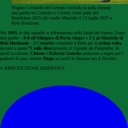
Wagner Leonardo del Gremio controlla la palla durante
una partita tra Cruzeiro e Gremio come parte del
Brasileirao 2025 allo stadio Mineirão il 13 luglio 2025 a
Belo Horizonte
Nel
1993
, le due squadre si affrontarono nella finale del torneo. Dopo
due partite –
0-0 all’Olímpico di Porto Alegre
e
2-1 al Mineirão di
Belo Horizonte
– il
Cruzeiro
conquistò il titolo per la
prima volta
,
davanti a quasi
71 mila tifosi
presenti al
Gigante da Pampulha
. In
quell’occasione,
Cleison
e
Roberto Gaúcho
andarono a segno per i
padroni di casa, mentre
Pingo
accorciò le distanze per il
Tricolor
.
© RIPRODUZIONE RISERVATA