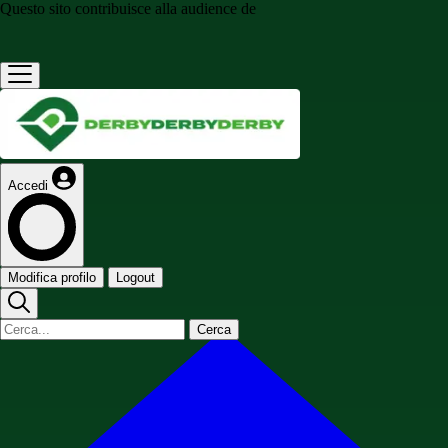
Questo sito contribuisce alla audience de
Accedi
Modifica profilo
Logout
Cerca