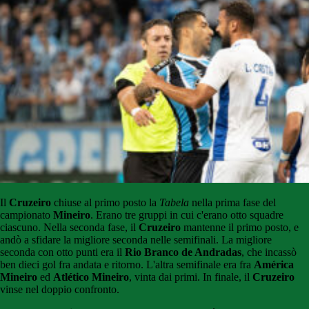
Il
Cruzeiro
chiuse al primo posto la
Tabela
nella prima fase del
campionato
Mineiro
. Erano tre gruppi in cui c'erano otto squadre
ciascuno. Nella seconda fase, il
Cruzeiro
mantenne il primo posto, e
andò a sfidare la migliore seconda nelle semifinali. La migliore
seconda con otto punti era il
Rio Branco de Andradas
, che incassò
ben dieci gol fra andata e ritorno. L'altra semifinale era fra
América
Mineiro
ed
Atlético
Mineiro
, vinta dai primi. In finale, il
Cruzeiro
vinse nel doppio confronto.