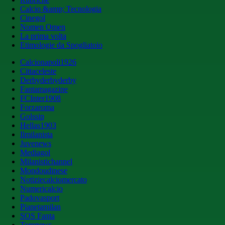
Calcio &amp; Tecnologia
Cinegol
Nomen Omen
La prima volta
Etimologie da Spogliatoio
Calcionapoli1926
Cittaceleste
Derbyderbyderby
Fantamagazine
FCInter1908
Forzaroma
Golssip
Hellas1903
Ilmilanista
Juvenews
Mediagol
Milanistichannel
Mondoudinese
Notiziecalciomercato
Numericalcio
Padovasport
Pianetamilan
SOS Fanta
Toronews