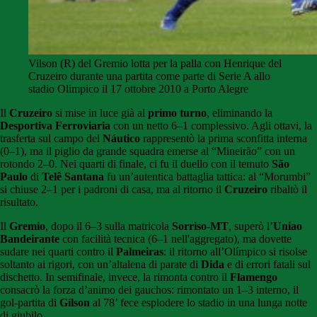
Vilson (R) del Gremio lotta per la palla con Henrique del
Cruzeiro durante una partita come parte di Serie A allo
stadio Olimpico il 17 ottobre 2010 a Porto Alegre
Il
Cruzeiro
si mise in luce già al
primo turno
, eliminando la
Desportiva Ferroviaria
con un netto 6–1 complessivo. Agli ottavi, la
trasferta sul campo del
Náutico
rappresentò la prima sconfitta interna
(0–1), ma il piglio da grande squadra emerse al “Mineirão” con un
rotondo 2–0. Nei quarti di finale, ci fu il duello con il temuto
São
Paulo
di
Telê Santana
fu un’autentica battaglia tattica: al “Morumbi”
si chiuse 2–1 per i padroni di casa, ma al ritorno il
Cruzeiro
ribaltò il
risultato.
Il
Gremio
, dopo il 6–3 sulla matricola
Sorriso-MT
, superò l’
Uniao
Bandeirante
con facilità tecnica (6–1 nell'aggregato), ma dovette
sudare nei quarti contro il
Palmeiras
: il ritorno all’Olímpico si risolse
soltanto ai rigori, con un’altalena di parate di
Dida
e di errori fatali sul
dischetto. In semifinale, invece, la rimonta contro il
Flamengo
consacrò la forza d’animo dei gauchos: rimontato un 1–3 interno, il
gol-partita di
Gílson
al 78’ fece esplodere lo stadio in una lunga notte
di giubilo.