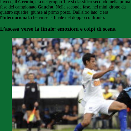
Invece, il
Gremio
, era nel gruppo 1, e si classificò secondo nella prima
fase del campionato
Gaucho
. Nella seconda fase, nel mini girone da
quattro squadre, giunse al primo posto. Dall'altro lato, c'era
l'
Internacional
, che vinse la finale nel doppio confronto.
L’ascesa verso la finale: emozioni e colpi di scena