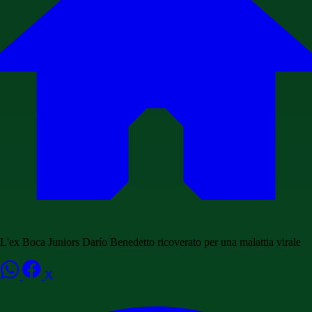
L'ex Boca Juniors Darío Benedetto ricoverato per una malattia virale