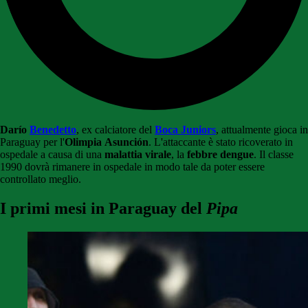
Darío
Benedetto
, ex calciatore del
Boca Juniors
, attualmente gioca in
Paraguay per l'
Olimpia
Asunción
. L'attaccante è stato ricoverato in
ospedale a causa di una
malattia virale
, la
febbre dengue
. Il classe
1990 dovrà rimanere in ospedale in modo tale da poter essere
controllato meglio.
I primi mesi in Paraguay del
Pipa