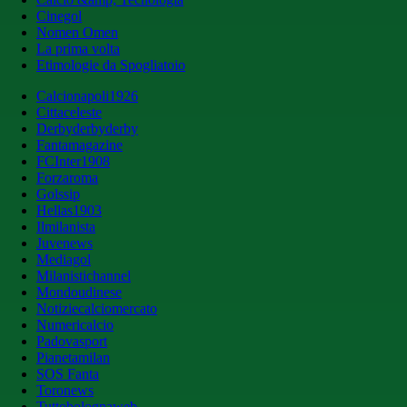
Cinegol
Nomen Omen
La prima volta
Etimologie da Spogliatoio
Calcionapoli1926
Cittaceleste
Derbyderbyderby
Fantamagazine
FCInter1908
Forzaroma
Golssip
Hellas1903
Ilmilanista
Juvenews
Mediagol
Milanistichannel
Mondoudinese
Notiziecalciomercato
Numericalcio
Padovasport
Pianetamilan
SOS Fanta
Toronews
Tuttobolognaweb