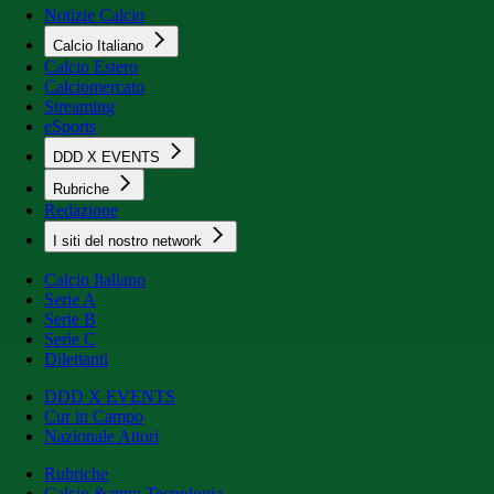
Notizie Calcio
Calcio Italiano
Calcio Estero
Calciomercato
Streaming
eSports
DDD X EVENTS
Rubriche
Redazione
I siti del nostro network
Calcio Italiano
Serie A
Serie B
Serie C
Dilettanti
DDD X EVENTS
Cur in Campo
Nazionale Attori
Rubriche
Calcio &amp; Tecnologia