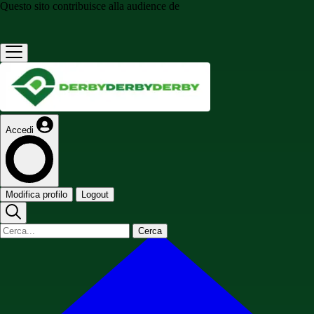
Questo sito contribuisce alla audience de
Accedi
Modifica profilo
Logout
Cerca