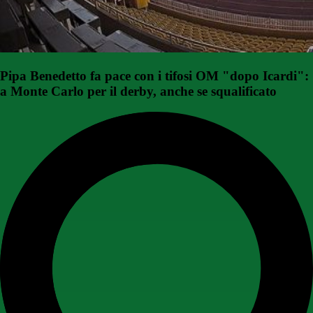
Pipa Benedetto fa pace con i tifosi OM "dopo Icardi":
a Monte Carlo per il derby, anche se squalificato