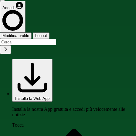
Accedi
Modifica profilo
Logout
Installa la Web App
Installa la nostra App gratuita e accedi più velocemente alle
notizie
Tocca