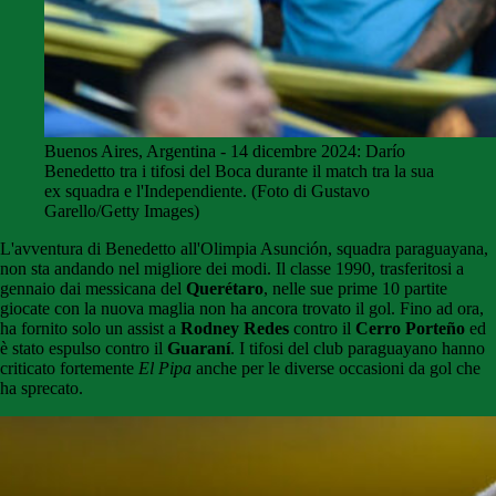
Buenos Aires, Argentina - 14 dicembre 2024: Darío
Benedetto tra i tifosi del Boca durante il match tra la sua
ex squadra e l'Independiente. (Foto di Gustavo
Garello/Getty Images)
L'avventura di Benedetto all'Olimpia Asunción, squadra paraguayana,
non sta andando nel migliore dei modi. Il classe 1990, trasferitosi a
gennaio dai messicana del
Querétaro
, nelle sue prime 10 partite
giocate con la nuova maglia non ha ancora trovato il gol. Fino ad ora,
ha fornito solo un assist a
Rodney Redes
contro il
Cerro Porteño
ed
è stato espulso contro il
Guaraní
. I tifosi del club paraguayano hanno
criticato fortemente
El Pipa
anche per le diverse occasioni da gol che
ha sprecato.