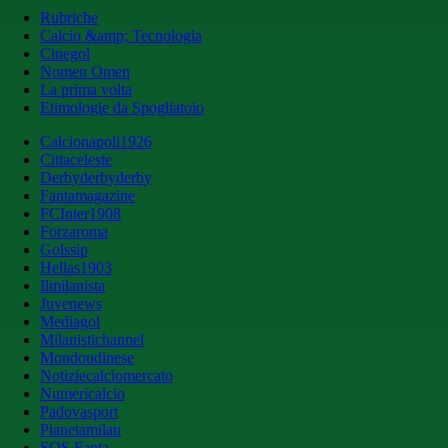
Rubriche
Calcio &amp; Tecnologia
Cinegol
Nomen Omen
La prima volta
Etimologie da Spogliatoio
Calcionapoli1926
Cittaceleste
Derbyderbyderby
Fantamagazine
FCInter1908
Forzaroma
Golssip
Hellas1903
Ilmilanista
Juvenews
Mediagol
Milanistichannel
Mondoudinese
Notiziecalciomercato
Numericalcio
Padovasport
Pianetamilan
SOS Fanta