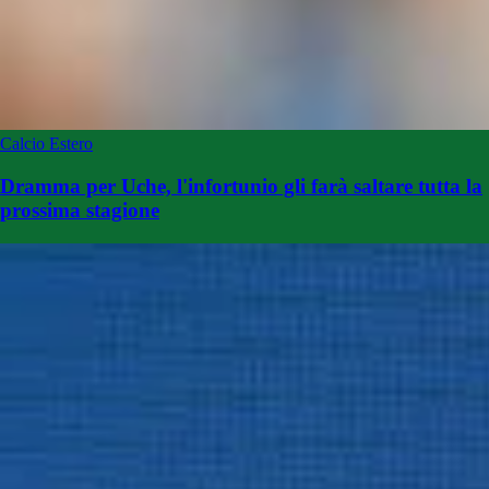
Calcio Estero
Dramma per Uche, l'infortunio gli farà saltare tutta la
prossima stagione