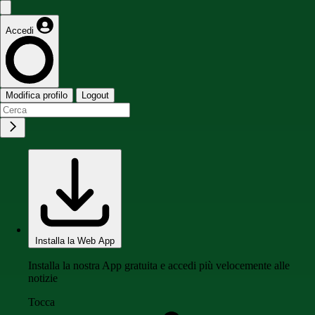
Accedi
Modifica profilo
Logout
Installa la Web App
Installa la nostra App gratuita e accedi più velocemente alle
notizie
Tocca