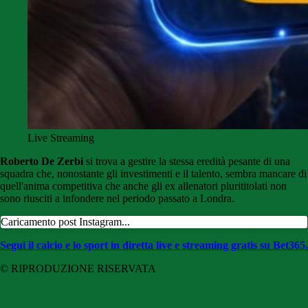
Live Streaming
Roberto De Zerbi
si trova a gestire la stessa eredità pesante di una
squadra che, nonostante gli investimenti e il talento, sembra mancare di
quell'anima competitiva che anche gli ex allenatori plurititolati non
sono riusciti a infondere nel periodo passato a Londra.
Caricamento post Instagram...
Segui il calcio e lo sport in diretta live e streaming gratis su Bet365.
© RIPRODUZIONE RISERVATA