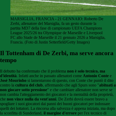
MARSIGLIA, FRANCIA - 21 GENNAIO: Roberto De
Zerbi, allenatore del Marsiglia, fa un gesto durante la
partita MD7 della fase di campionato UEFA Champions
League 2025/26 tra Olympique de Marseille e Liverpool
FC allo Stade de Marseille il 21 gennaio 2026 a Marsiglia,
Francia. (Foto di Justin Setterfield/Getty Images)
Il Tottenham di De Zerbi, ma serve ancora
tempo
Il debutto ha confermato che il problema
non è solo tecnico, ma
d'identità
. Infatti anche in passato allenatori come
Antonio Conte
e
Josè Mourinho
si lamentarono di questo, con Conte che puntò il dito
contro la
cultura del club
, affermando che agli Spurs sono
"
abituati a
non giocare sotto pressione
"
e che cambiare allenatore non serve se
non cambia l'atteggiamento dei giocatori e la mentalità della proprietà,
che
non vince nulla da vent'anni
. De Zerbi dovrà essere bravo a
spogliare i suoi giocatori dai panni dei buoni giocatori per indossare
quelli dei lottatori. La rincorsa alla salvezza è appena iniziata, ma dopo
la sconfitta di Sunderland,
il margine d'errore
per l'ex tecnico di