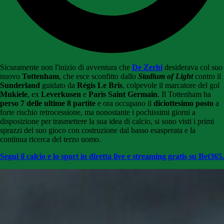
Sicuramente non l'inizio di avventura che
De Zerbi
desiderava col suo
nuovo
Tottenham
, che esce sconfitto dallo
Stadium of Light
contro il
Sunderland
guidato da
Régis Le Bris
, colpevole il marcatore del gol
Mukiele
, ex
Leverkusen
e
Paris Saint Germain
. Il Tottenham ha
perso
7 delle ultime 8 partite
e ora occupano il
diciottesimo posto
a
forte rischio retrocessione, ma nonostante i pochissimi giorni a
disposizione per trasmettere la sua idea di calcio, si sono visti i primi
sprazzi del suo gioco con costruzione dal basso esasperata e la
continua ricerca del terzo uomo.
Segui il calcio e lo sport in diretta live e streaming gratis su Bet365.