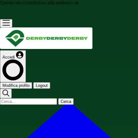
Questo sito contribuisce alla audience de
Accedi
Modifica profilo
Logout
Cerca