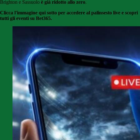
Brighton e Sassuolo
è già ridotto allo zero
.
Clicca l'immagine qui sotto per accedere al palinsesto live e scopri
tutti gli eventi su Bet365.