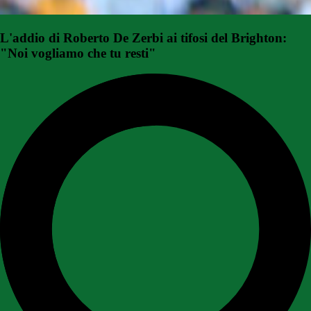
L'addio di Roberto De Zerbi ai tifosi del Brighton:
"Noi vogliamo che tu resti"