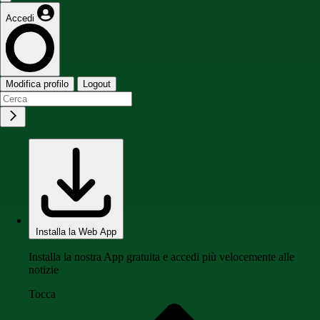
Accedi
Modifica profilo
Logout
Installa la Web App
Installa la nostra App gratuita e accedi più velocemente alle
notizie
Tocca