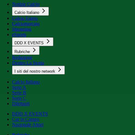
Notizie Calcio
Calcio Italiano
Calcio Estero
Calciomercato
Streaming
eSports
DDD X EVENTS
Rubriche
Redazione
Dentro La Storia
I siti del nostro network
Calcio Italiano
Serie A
Serie B
Serie C
Dilettanti
DDD X EVENTS
Cur in Campo
Nazionale Attori
Rubriche