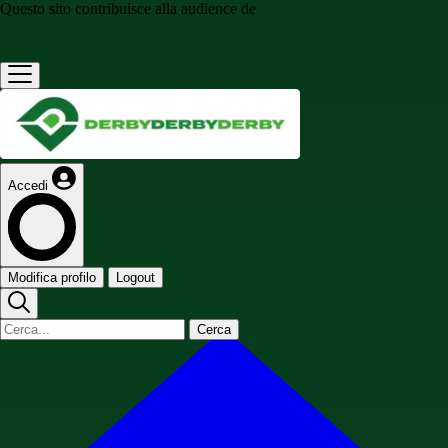
Questo sito contribuisce alla audience de
Accedi
Modifica profilo
Logout
Cerca