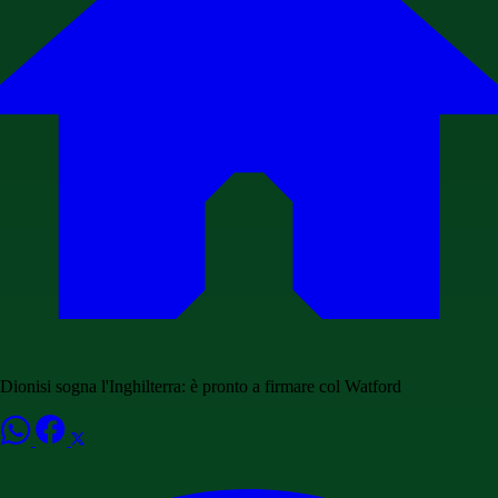
Dionisi sogna l'Inghilterra: è pronto a firmare col Watford