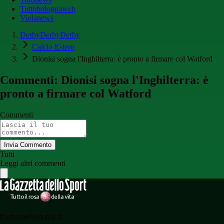
Tuttobolognaweb
Violanews
DerbyDerbyDerby
Calcio Estero
Dionisi sogna l'Inghilterra: è pronto a firmare col Watford
Commenti: Dionisi sogna l'Inghilterra: è
pronto a firmare col Watford
Commenti
Invia Commento
Tutti
Leggi altri commenti
Derbyderbyderby.it