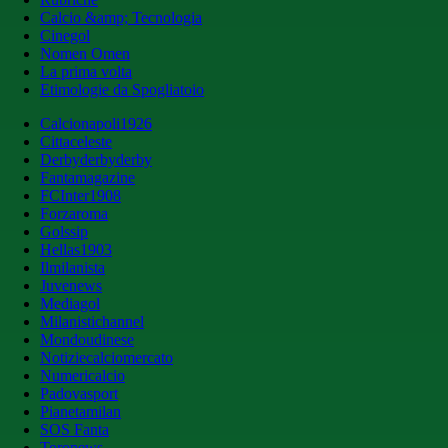
Calcio &amp; Tecnologia
Cinegol
Nomen Omen
La prima volta
Etimologie da Spogliatoio
Calcionapoli1926
Cittaceleste
Derbyderbyderby
Fantamagazine
FCInter1908
Forzaroma
Golssip
Hellas1903
Ilmilanista
Juvenews
Mediagol
Milanistichannel
Mondoudinese
Notiziecalciomercato
Numericalcio
Padovasport
Pianetamilan
SOS Fanta
Toronews