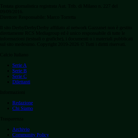
Testata giornalistica registrata Aut. Trib. di Milano n. 227 del
09/09/2016.
Direttore Responsabile: Marco Torretta
Il sito DerbyDerbyDerby affiliato al network Gazzanet non è gestito
direttamente RCS Mediagroup ed è unico responsabile di tutte le
informazioni (testuali o grafiche), i documenti o i materiali pubblicati
sul sito medesimo. Copyright 2019-2026 © Tutti i diritti riservati.
Calcio Italiano
Serie A
Serie B
Serie C
Dilettanti
Informazioni
Redazione
Chi Siamo
Trasparenza
Archivio
Community Policy