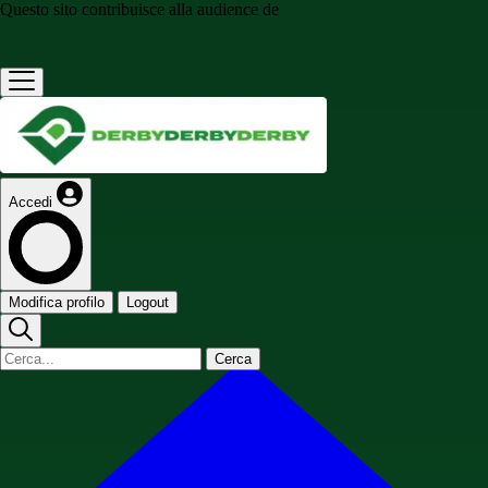
Questo sito contribuisce alla audience de
Accedi
Modifica profilo
Logout
Cerca