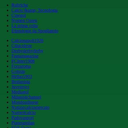
Rubriche
Calcio &amp; Tecnologia
Cinegol
Nomen Omen
La prima volta
Etimologie da Spogliatoio
Calcionapoli1926
Cittaceleste
Derbyderbyderby
Fantamagazine
FCInter1908
Forzaroma
Golssip
Hellas1903
Ilmilanista
Juvenews
Mediagol
Milanistichannel
Mondoudinese
Notiziecalciomercato
Numericalcio
Padovasport
Pianetamilan
SOS Fanta