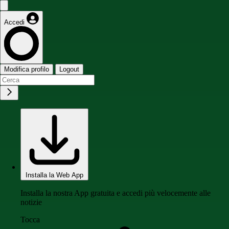
Accedi
Modifica profilo
Logout
Installa la Web App
Installa la nostra App gratuita e accedi più velocemente alle
notizie
Tocca