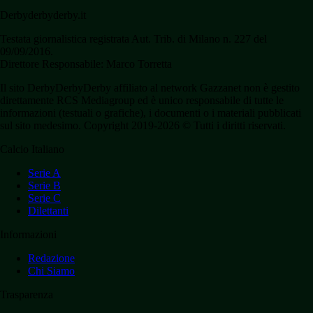
Derbyderbyderby.it
Testata giornalistica registrata Aut. Trib. di Milano n. 227 del
09/09/2016.
Direttore Responsabile: Marco Torretta
Il sito DerbyDerbyDerby affiliato al network Gazzanet non è gestito
direttamente RCS Mediagroup ed è unico responsabile di tutte le
informazioni (testuali o grafiche), i documenti o i materiali pubblicati
sul sito medesimo. Copyright 2019-2026 © Tutti i diritti riservati.
Calcio Italiano
Serie A
Serie B
Serie C
Dilettanti
Informazioni
Redazione
Chi Siamo
Trasparenza