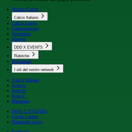
Notizie Calcio
Calcio Italiano
Calcio Estero
Calciomercato
Streaming
eSports
DDD X EVENTS
Rubriche
Redazione
I siti del nostro network
Calcio Italiano
Serie A
Serie B
Serie C
Dilettanti
DDD X EVENTS
Cur in Campo
Nazionale Attori
Rubriche