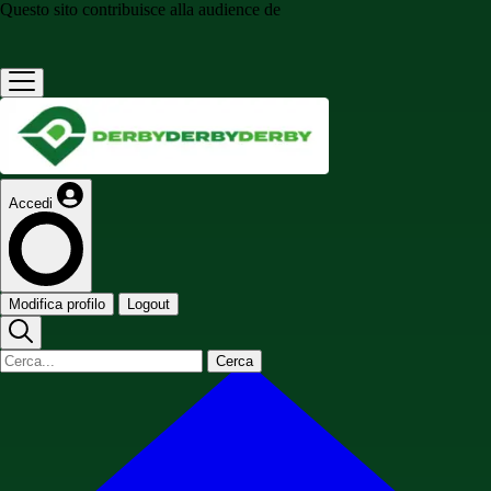
Questo sito contribuisce alla audience de
Accedi
Modifica profilo
Logout
Cerca