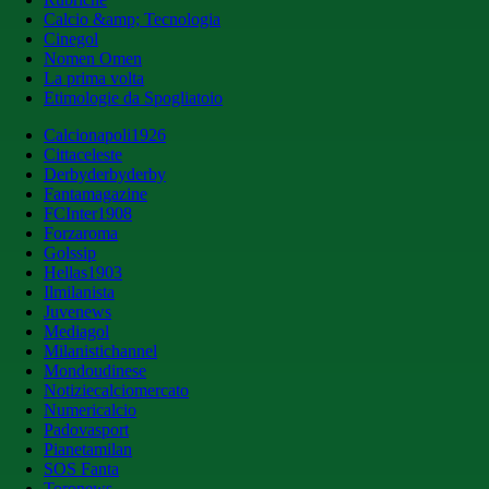
Calcio &amp; Tecnologia
Cinegol
Nomen Omen
La prima volta
Etimologie da Spogliatoio
Calcionapoli1926
Cittaceleste
Derbyderbyderby
Fantamagazine
FCInter1908
Forzaroma
Golssip
Hellas1903
Ilmilanista
Juvenews
Mediagol
Milanistichannel
Mondoudinese
Notiziecalciomercato
Numericalcio
Padovasport
Pianetamilan
SOS Fanta
Toronews