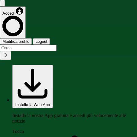
Accedi
Modifica profilo
Logout
Installa la Web App
Installa la nostra App gratuita e accedi più velocemente alle
notizie
Tocca