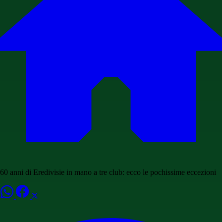
60 anni di Eredivisie in mano a tre club: ecco le pochissime eccezioni