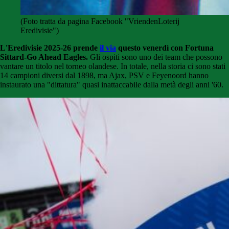
(Foto tratta da pagina Facebook "VriendenLoterij
Eredivisie")
L'Eredivisie 2025-26 prende
il via
questo venerdì con Fortuna
Sittard-Go Ahead Eagles.
Gli ospiti sono uno dei team che possono
vantare un titolo nel torneo olandese. In totale, nella storia ci sono stati
14 campioni diversi dal 1898, ma Ajax, PSV e Feyenoord hanno
instaurato una "dittatura" quasi inattaccabile dalla metà degli anni '60.