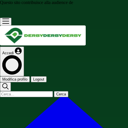
Questo sito contribuisce alla audience de
Accedi
Modifica profilo
Logout
Cerca