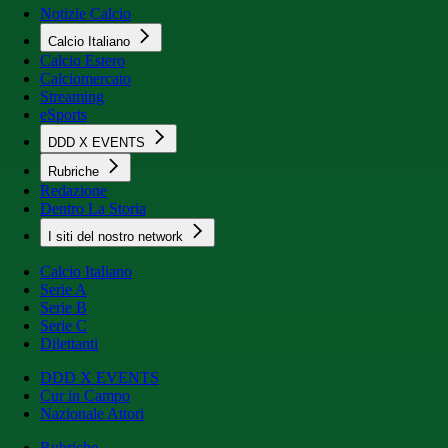
Notizie Calcio
Calcio Italiano
Calcio Estero
Calciomercato
Streaming
eSports
DDD X EVENTS
Rubriche
Redazione
Dentro La Storia
I siti del nostro network
Calcio Italiano
Serie A
Serie B
Serie C
Dilettanti
DDD X EVENTS
Cur in Campo
Nazionale Attori
Rubriche