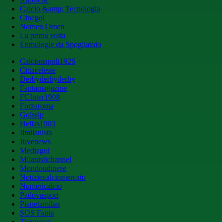
Calcio &amp; Tecnologia
Cinegol
Nomen Omen
La prima volta
Etimologie da Spogliatoio
Calcionapoli1926
Cittaceleste
Derbyderbyderby
Fantamagazine
FCInter1908
Forzaroma
Golssip
Hellas1903
Ilmilanista
Juvenews
Mediagol
Milanistichannel
Mondoudinese
Notiziecalciomercato
Numericalcio
Padovasport
Pianetamilan
SOS Fanta
Toronews