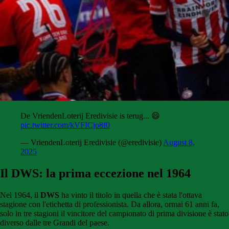
De VriendenLoterij Eredivisie is terug... 😄
pic.twitter.com/kVFICjo8f0
— VriendenLoterij Eredivisie (@eredivisie)
August 8,
2025
Il DWS: la prima eccezione nel 1964
Nel 1964, il
DWS
ha vinto il titolo in quella che è stata l'ottava
stagione con l'etichetta di professionista. Da allora, ormai 61 anni fa,
solo in tre stagioni il vincitore del campionato di prima divisione è stato
diverso dalle tre Grandi del paese.