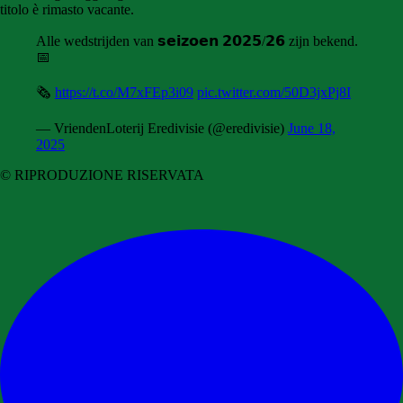
titolo è rimasto vacante.
Alle wedstrijden van 𝘀𝗲𝗶𝘇𝗼𝗲𝗻 𝟮𝟬𝟮𝟱/𝟮𝟲 zijn bekend.
📅
🗞
https://t.co/M7xFEp3i09
pic.twitter.com/50D3jxPj8I
— VriendenLoterij Eredivisie (@eredivisie)
June 18,
2025
© RIPRODUZIONE RISERVATA