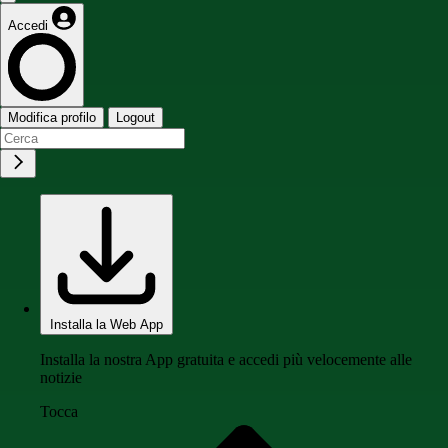
Accedi
Modifica profilo
Logout
Installa la Web App
Installa la nostra App gratuita e accedi più velocemente alle
notizie
Tocca