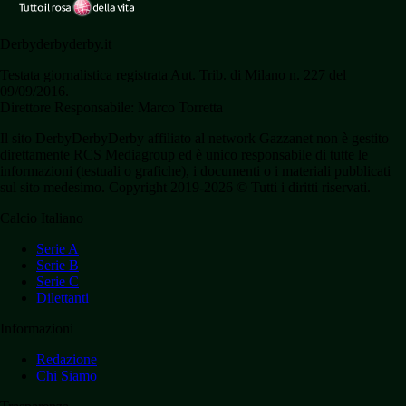
Derbyderbyderby.it
Testata giornalistica registrata Aut. Trib. di Milano n. 227 del
09/09/2016.
Direttore Responsabile: Marco Torretta
Il sito DerbyDerbyDerby affiliato al network Gazzanet non è gestito
direttamente RCS Mediagroup ed è unico responsabile di tutte le
informazioni (testuali o grafiche), i documenti o i materiali pubblicati
sul sito medesimo. Copyright 2019-2026 © Tutti i diritti riservati.
Calcio Italiano
Serie A
Serie B
Serie C
Dilettanti
Informazioni
Redazione
Chi Siamo