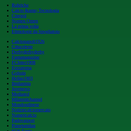
Rubriche
Calcio &amp; Tecnologia
Cinegol
Nomen Omen
La prima volta
Etimologie da Spogliatoio
Calcionapoli1926
Cittaceleste
Derbyderbyderby
Fantamagazine
FCInter1908
Forzaroma
Golssip
Hellas1903
Ilmilanista
Juvenews
Mediagol
Milanistichannel
Mondoudinese
Notiziecalciomercato
Numericalcio
Padovasport
Pianetamilan
SOS Fanta