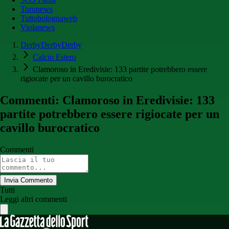
Toronews
Tuttobolognaweb
Violanews
DerbyDerbyDerby
Calcio Estero
Clamoroso in Eredivisie: 133 partite potrebbero essere
rigiocate per un cavillo burocratico
Commenti: Clamoroso in Eredivisie: 133
partite potrebbero essere rigiocate per un
cavillo burocratico
Commenti
Invia Commento
Tutti
Leggi altri commenti