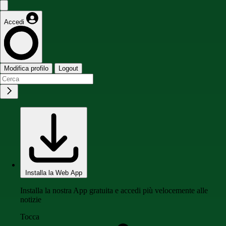
Accedi
Modifica profilo
Logout
Installa la Web App
Installa la nostra App gratuita e accedi più velocemente alle
notizie
Tocca