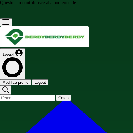
Questo sito contribuisce alla audience de
Accedi
Modifica profilo
Logout
Cerca