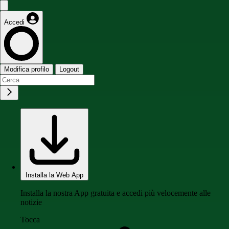
Accedi
Modifica profilo
Logout
Installa la Web App
Installa la nostra App gratuita e accedi più velocemente alle
notizie
Tocca