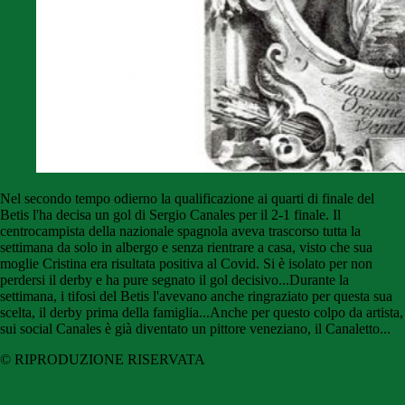
Nel secondo tempo odierno la qualificazione ai quarti di finale del
Betis l'ha decisa un gol di Sergio Canales per il 2-1 finale. Il
centrocampista della nazionale spagnola aveva trascorso tutta la
settimana da solo in albergo e senza rientrare a casa, visto che sua
moglie Cristina era risultata positiva al Covid. Si è isolato per non
perdersi il derby e ha pure segnato il gol decisivo...Durante la
settimana, i tifosi del Betis l'avevano anche ringraziato per questa sua
scelta, il derby prima della famiglia...Anche per questo colpo da artista,
sui social Canales è già diventato un pittore veneziano, il Canaletto...
© RIPRODUZIONE RISERVATA