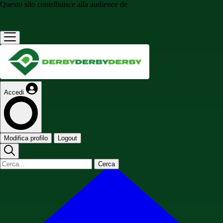
Questo sito contribuisce alla audience de
Accedi
Modifica profilo
Logout
Cerca