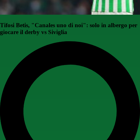
Tifosi Betis, "Canales uno di noi": solo in albergo per
giocare il derby vs Siviglia