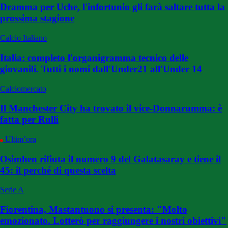
Dramma per Uche, l'infortunio gli farà saltare tutta la
prossima stagione
Calcio Italiano
Italia: completo l'organigramma tecnico delle
giovanili. Tutti i nomi dall'Under21 all'Under 14
Calciomercato
Il Manchester City ha trovato il vice-Donnarumma: è
fatta per Rulli
Ultim’ora
Osimhen rifiuta il numero 9 del Galatasaray e tiene il
45: il perché di questa scelta
Serie A
Fiorentina, Mastantuono si presenta: "Molto
emozionato. Lotterò per raggiungere i nostri obiettivi"