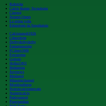
Rubriche
Calcio &amp; Tecnologia
Cinegol
Nomen Omen
La prima volta
Etimologie da Spogliatoio
Calcionapoli1926
Cittaceleste
Derbyderbyderby
Fantamagazine
FCInter1908
Forzaroma
Golssip
Hellas1903
Ilmilanista
Juvenews
Mediagol
Milanistichannel
Mondoudinese
Notiziecalciomercato
Numericalcio
Padovasport
Pianetamilan
SOS Fanta