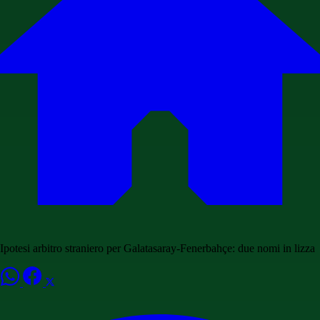
Ipotesi arbitro straniero per Galatasaray-Fenerbahçe: due nomi in lizza