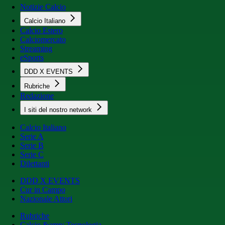
Notizie Calcio
Calcio Italiano
Calcio Estero
Calciomercato
Streaming
eSports
DDD X EVENTS
Rubriche
Redazione
I siti del nostro network
Calcio Italiano
Serie A
Serie B
Serie C
Dilettanti
DDD X EVENTS
Cur in Campo
Nazionale Attori
Rubriche
Calcio &amp; Tecnologia