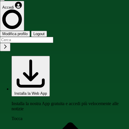
Accedi
Modifica profilo
Logout
Installa la Web App
Installa la nostra App gratuita e accedi più velocemente alle
notizie
Tocca