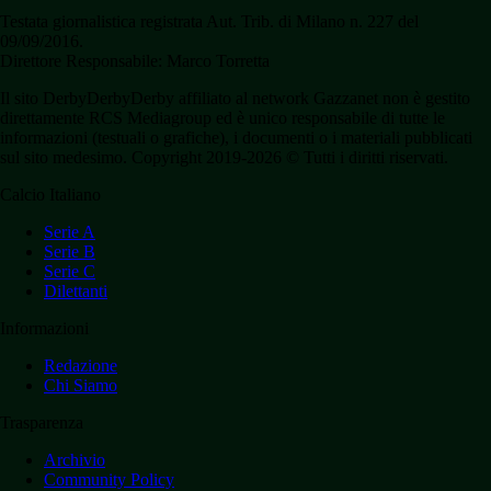
Testata giornalistica registrata Aut. Trib. di Milano n. 227 del
09/09/2016.
Direttore Responsabile: Marco Torretta
Il sito DerbyDerbyDerby affiliato al network Gazzanet non è gestito
direttamente RCS Mediagroup ed è unico responsabile di tutte le
informazioni (testuali o grafiche), i documenti o i materiali pubblicati
sul sito medesimo. Copyright 2019-2026 © Tutti i diritti riservati.
Calcio Italiano
Serie A
Serie B
Serie C
Dilettanti
Informazioni
Redazione
Chi Siamo
Trasparenza
Archivio
Community Policy