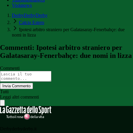
Violanews
DerbyDerbyDerby
Calcio Estero
Ipotesi arbitro straniero per Galatasaray-Fenerbahçe: due
nomi in lizza
Commenti: Ipotesi arbitro straniero per
Galatasaray-Fenerbahçe: due nomi in lizza
Commenti
Invia Commento
Tutti
Leggi altri commenti
Derbyderbyderby.it