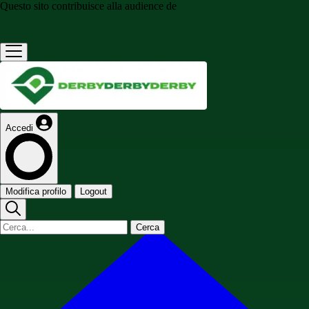
Questo sito contribuisce alla audience de
Accedi
Modifica profilo
Logout
Cerca