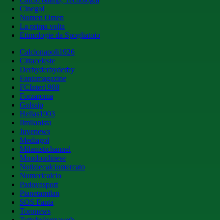
Cinegol
Nomen Omen
La prima volta
Etimologie da Spogliatoio
Calcionapoli1926
Cittaceleste
Derbyderbyderby
Fantamagazine
FCInter1908
Forzaroma
Golssip
Hellas1903
Ilmilanista
Juvenews
Mediagol
Milanistichannel
Mondoudinese
Notiziecalciomercato
Numericalcio
Padovasport
Pianetamilan
SOS Fanta
Toronews
Tuttobolognaweb