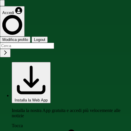
Accedi
Modifica profilo
Logout
Installa la Web App
Installa la nostra App gratuita e accedi più velocemente alle
notizie
Tocca