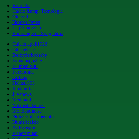
Rubriche
Calcio &amp; Tecnologia
Cinegol
Nomen Omen
La prima volta
Etimologie da Spogliatoio
Calcionapoli1926
Cittaceleste
Derbyderbyderby
Fantamagazine
FCInter1908
Forzaroma
Golssip
Hellas1903
Ilmilanista
Juvenews
Mediagol
Milanistichannel
Mondoudinese
Notiziecalciomercato
Numericalcio
Padovasport
Pianetamilan
SOS Fanta