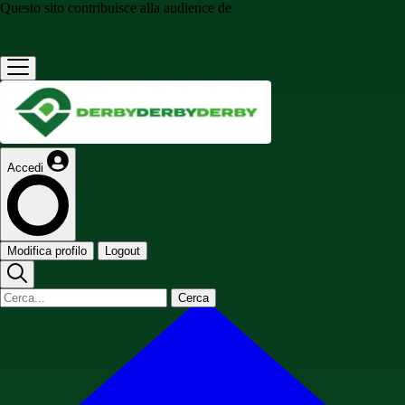
Questo sito contribuisce alla audience de
Accedi
Modifica profilo
Logout
Cerca