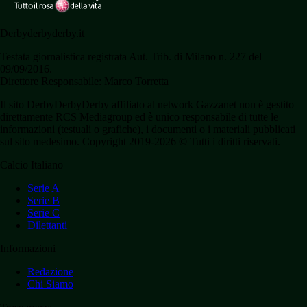
Derbyderbyderby.it
Testata giornalistica registrata Aut. Trib. di Milano n. 227 del
09/09/2016.
Direttore Responsabile: Marco Torretta
Il sito DerbyDerbyDerby affiliato al network Gazzanet non è gestito
direttamente RCS Mediagroup ed è unico responsabile di tutte le
informazioni (testuali o grafiche), i documenti o i materiali pubblicati
sul sito medesimo. Copyright 2019-2026 © Tutti i diritti riservati.
Calcio Italiano
Serie A
Serie B
Serie C
Dilettanti
Informazioni
Redazione
Chi Siamo