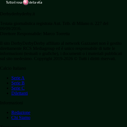
Derbyderbyderby.it
Testata giornalistica registrata Aut. Trib. di Milano n. 227 del
09/09/2016.
Direttore Responsabile: Marco Torretta
Il sito DerbyDerbyDerby affiliato al network Gazzanet non è gestito
direttamente RCS Mediagroup ed è unico responsabile di tutte le
informazioni (testuali o grafiche), i documenti o i materiali pubblicati
sul sito medesimo. Copyright 2019-2026 © Tutti i diritti riservati.
Calcio Italiano
Serie A
Serie B
Serie C
Dilettanti
Informazioni
Redazione
Chi Siamo