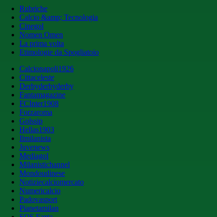
Rubriche
Calcio &amp; Tecnologia
Cinegol
Nomen Omen
La prima volta
Etimologie da Spogliatoio
Calcionapoli1926
Cittaceleste
Derbyderbyderby
Fantamagazine
FCInter1908
Forzaroma
Golssip
Hellas1903
Ilmilanista
Juvenews
Mediagol
Milanistichannel
Mondoudinese
Notiziecalciomercato
Numericalcio
Padovasport
Pianetamilan
SOS Fanta