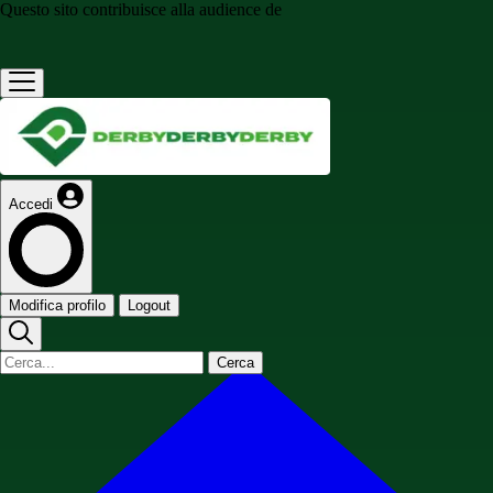
Questo sito contribuisce alla audience de
Accedi
Modifica profilo
Logout
Cerca