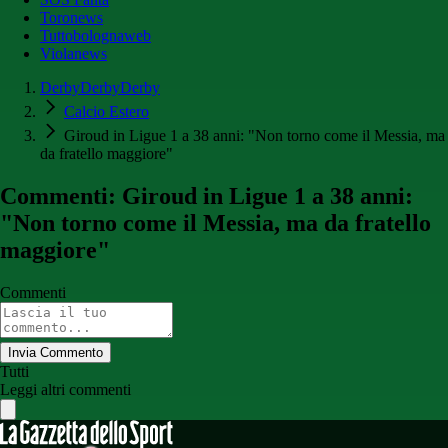
Toronews
Tuttobolognaweb
Violanews
DerbyDerbyDerby
Calcio Estero
Giroud in Ligue 1 a 38 anni: "Non torno come il Messia, ma
da fratello maggiore"
Commenti: Giroud in Ligue 1 a 38 anni:
"Non torno come il Messia, ma da fratello
maggiore"
Commenti
Invia Commento
Tutti
Leggi altri commenti