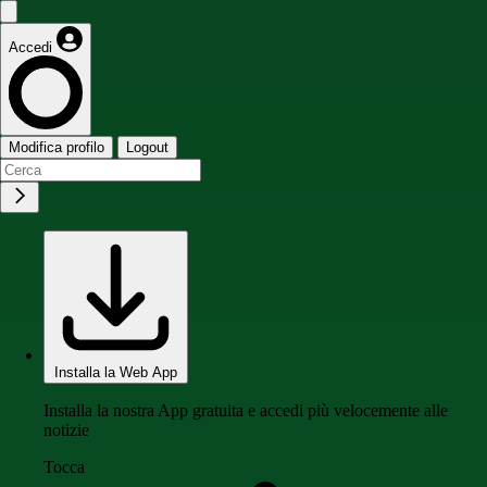
Accedi
Modifica profilo
Logout
Installa la Web App
Installa la nostra App gratuita e accedi più velocemente alle
notizie
Tocca