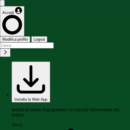
Accedi
Modifica profilo
Logout
Installa la Web App
Installa la nostra App gratuita e accedi più velocemente alle
notizie
Tocca