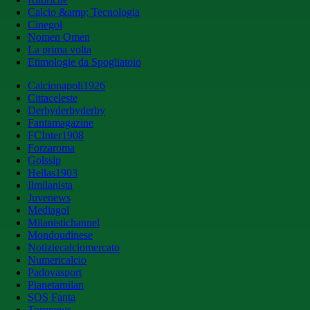
Calcio &amp; Tecnologia
Cinegol
Nomen Omen
La prima volta
Etimologie da Spogliatoio
Calcionapoli1926
Cittaceleste
Derbyderbyderby
Fantamagazine
FCInter1908
Forzaroma
Golssip
Hellas1903
Ilmilanista
Juvenews
Mediagol
Milanistichannel
Mondoudinese
Notiziecalciomercato
Numericalcio
Padovasport
Pianetamilan
SOS Fanta
Toronews