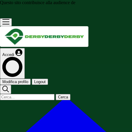
Questo sito contribuisce alla audience de
Accedi
Modifica profilo
Logout
Cerca