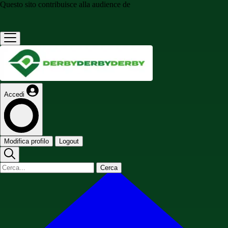
Questo sito contribuisce alla audience de
Accedi
Modifica profilo
Logout
Cerca