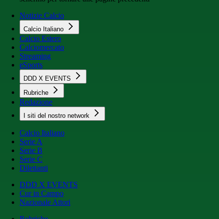
Notizie Calcio
Calcio Italiano
Calcio Estero
Calciomercato
Streaming
eSports
DDD X EVENTS
Rubriche
Redazione
I siti del nostro network
Calcio Italiano
Serie A
Serie B
Serie C
Dilettanti
DDD X EVENTS
Cur in Campo
Nazionale Attori
Rubriche