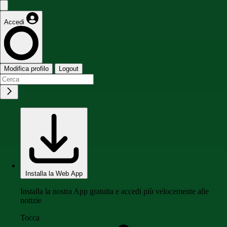
Accedi
Modifica profilo
Logout
Installa la Web App
Installa la nostra App gratuita e accedi più velocemente alle
notizie
Tocca