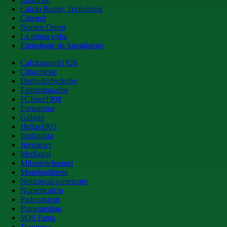
Calcio &amp; Tecnologia
Cinegol
Nomen Omen
La prima volta
Etimologie da Spogliatoio
Calcionapoli1926
Cittaceleste
Derbyderbyderby
Fantamagazine
FCInter1908
Forzaroma
Golssip
Hellas1903
Ilmilanista
Juvenews
Mediagol
Milanistichannel
Mondoudinese
Notiziecalciomercato
Numericalcio
Padovasport
Pianetamilan
SOS Fanta
Toronews