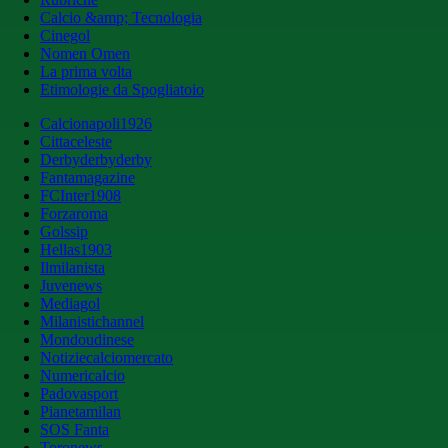
Calcio &amp; Tecnologia
Cinegol
Nomen Omen
La prima volta
Etimologie da Spogliatoio
Calcionapoli1926
Cittaceleste
Derbyderbyderby
Fantamagazine
FCInter1908
Forzaroma
Golssip
Hellas1903
Ilmilanista
Juvenews
Mediagol
Milanistichannel
Mondoudinese
Notiziecalciomercato
Numericalcio
Padovasport
Pianetamilan
SOS Fanta
Toronews