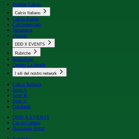
Notizie Calcio
Calcio Italiano
Calcio Estero
Calciomercato
Streaming
eSports
DDD X EVENTS
Rubriche
Redazione
Dentro La Storia
I siti del nostro network
Calcio Italiano
Serie A
Serie B
Serie C
Dilettanti
DDD X EVENTS
Cur in Campo
Nazionale Attori
Rubriche