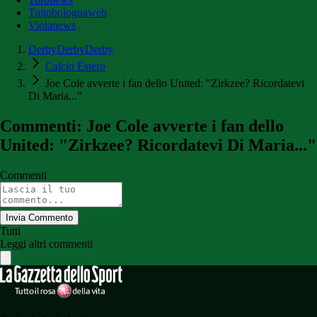
Tuttobolognaweb
Violanews
DerbyDerbyDerby
Calcio Estero
Joe Cole avverte i fan dello United: "Zirkzee? Ricordatevi
Di Maria..."
Commenti: Joe Cole avverte i fan dello
United: "Zirkzee? Ricordatevi Di Maria..."
Commenti
Invia Commento
Tutti
Leggi altri commenti