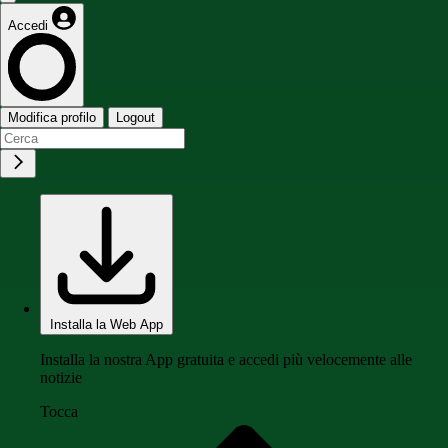
Accedi
Modifica profilo
Logout
Installa la Web App
Installa la nostra App gratuita e accedi più velocemente alle
notizie
Tocca