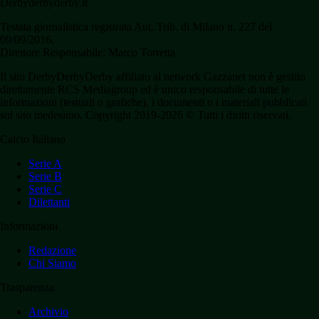
Derbyderbyderby.it
Testata giornalistica registrata Aut. Trib. di Milano n. 227 del
09/09/2016.
Direttore Responsabile: Marco Torretta
Il sito DerbyDerbyDerby affiliato al network Gazzanet non è gestito
direttamente RCS Mediagroup ed è unico responsabile di tutte le
informazioni (testuali o grafiche), i documenti o i materiali pubblicati
sul sito medesimo. Copyright 2019-2026 © Tutti i diritti riservati.
Calcio Italiano
Serie A
Serie B
Serie C
Dilettanti
Informazioni
Redazione
Chi Siamo
Trasparenza
Archivio