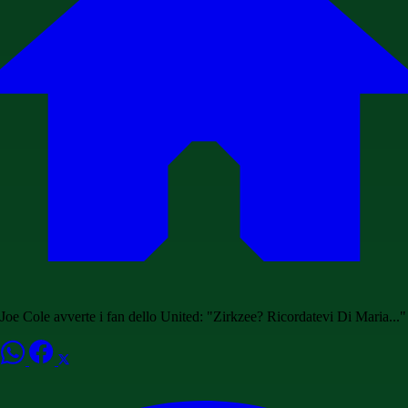
Joe Cole avverte i fan dello United: "Zirkzee? Ricordatevi Di Maria..."