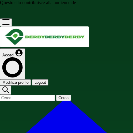
Questo sito contribuisce alla audience de
Accedi
Modifica profilo
Logout
Cerca