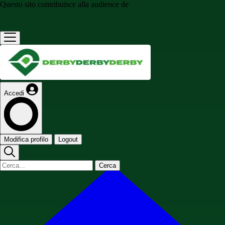
Questo sito contribuisce alla audience de
Accedi
Modifica profilo
Logout
Cerca