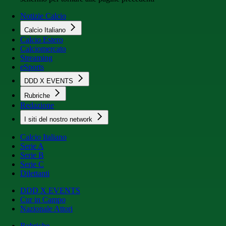
Notizie Calcio
Calcio Italiano
Calcio Estero
Calciomercato
Streaming
eSports
DDD X EVENTS
Rubriche
Redazione
I siti del nostro network
Calcio Italiano
Serie A
Serie B
Serie C
Dilettanti
DDD X EVENTS
Cur in Campo
Nazionale Attori
Rubriche