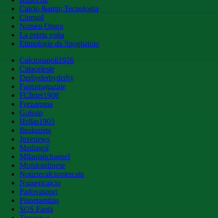
Calcio &amp; Tecnologia
Cinegol
Nomen Omen
La prima volta
Etimologie da Spogliatoio
Calcionapoli1926
Cittaceleste
Derbyderbyderby
Fantamagazine
FCInter1908
Forzaroma
Golssip
Hellas1903
Ilmilanista
Juvenews
Mediagol
Milanistichannel
Mondoudinese
Notiziecalciomercato
Numericalcio
Padovasport
Pianetamilan
SOS Fanta
Toronews