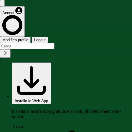
Accedi
Modifica profilo
Logout
Installa la Web App
Installa la nostra App gratuita e accedi più velocemente alle
notizie
Tocca