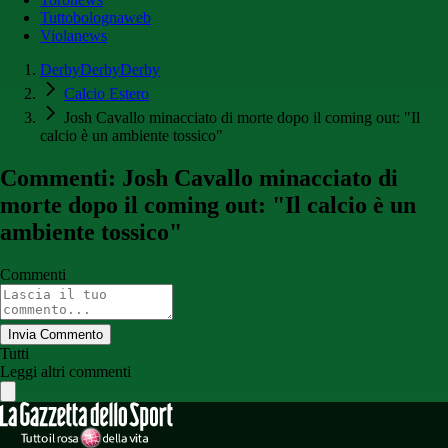
Tuttobolognaweb
Violanews
DerbyDerbyDerby
Calcio Estero
Josh Cavallo minacciato di morte dopo il coming out: "Il
calcio è un ambiente tossico"
Commenti: Josh Cavallo minacciato di
morte dopo il coming out: "Il calcio è un
ambiente tossico"
Commenti
Invia Commento
Tutti
Leggi altri commenti