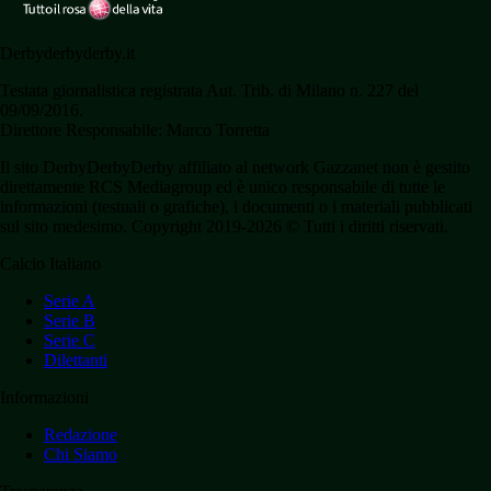
Derbyderbyderby.it
Testata giornalistica registrata Aut. Trib. di Milano n. 227 del
09/09/2016.
Direttore Responsabile: Marco Torretta
Il sito DerbyDerbyDerby affiliato al network Gazzanet non è gestito
direttamente RCS Mediagroup ed è unico responsabile di tutte le
informazioni (testuali o grafiche), i documenti o i materiali pubblicati
sul sito medesimo. Copyright 2019-2026 © Tutti i diritti riservati.
Calcio Italiano
Serie A
Serie B
Serie C
Dilettanti
Informazioni
Redazione
Chi Siamo