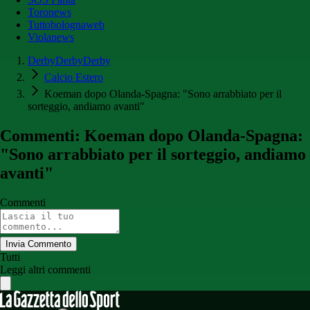
Toronews
Tuttobolognaweb
Violanews
DerbyDerbyDerby
Calcio Estero
Koeman dopo Olanda-Spagna: "Sono arrabbiato per il
sorteggio, andiamo avanti"
Commenti: Koeman dopo Olanda-Spagna:
"Sono arrabbiato per il sorteggio, andiamo
avanti"
Commenti
Invia Commento
Tutti
Leggi altri commenti