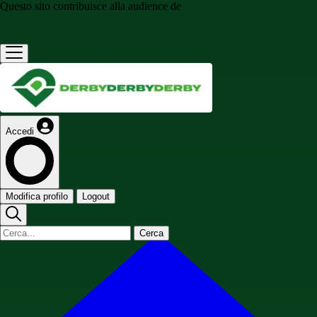
Questo sito contribuisce alla audience de
Accedi
Modifica profilo
Logout
Cerca