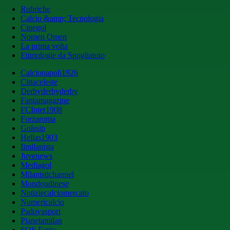
Rubriche
Calcio &amp; Tecnologia
Cinegol
Nomen Omen
La prima volta
Etimologie da Spogliatoio
Calcionapoli1926
Cittaceleste
Derbyderbyderby
Fantamagazine
FCInter1908
Forzaroma
Golssip
Hellas1903
Ilmilanista
Juvenews
Mediagol
Milanistichannel
Mondoudinese
Notiziecalciomercato
Numericalcio
Padovasport
Pianetamilan
SOS Fanta