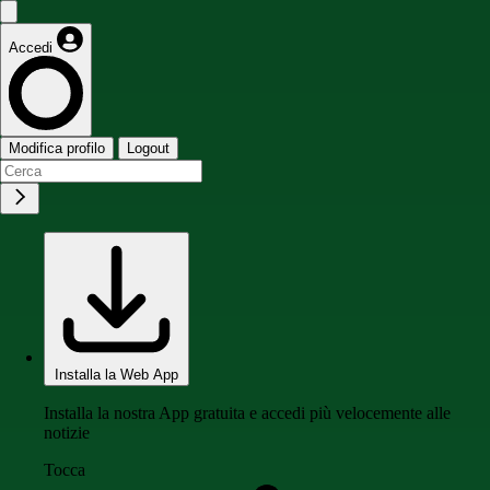
Accedi
Modifica profilo
Logout
Installa la Web App
Installa la nostra App gratuita e accedi più velocemente alle
notizie
Tocca