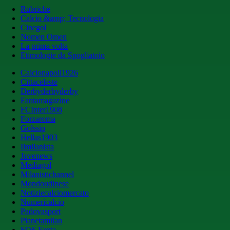
Rubriche
Calcio &amp; Tecnologia
Cinegol
Nomen Omen
La prima volta
Etimologie da Spogliatoio
Calcionapoli1926
Cittaceleste
Derbyderbyderby
Fantamagazine
FCInter1908
Forzaroma
Golssip
Hellas1903
Ilmilanista
Juvenews
Mediagol
Milanistichannel
Mondoudinese
Notiziecalciomercato
Numericalcio
Padovasport
Pianetamilan
SOS Fanta