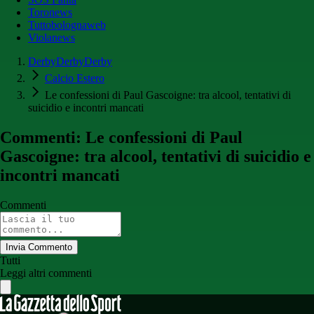
Toronews
Tuttobolognaweb
Violanews
DerbyDerbyDerby
Calcio Estero
Le confessioni di Paul Gascoigne: tra alcool, tentativi di
suicidio e incontri mancati
Commenti: Le confessioni di Paul
Gascoigne: tra alcool, tentativi di suicidio e
incontri mancati
Commenti
Invia Commento
Tutti
Leggi altri commenti