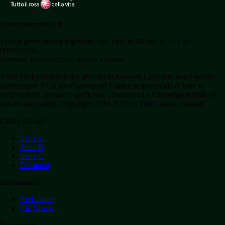
Derbyderbyderby.it
Testata giornalistica registrata Aut. Trib. di Milano n. 227 del
09/09/2016.
Direttore Responsabile: Marco Torretta
Il sito DerbyDerbyDerby affiliato al network Gazzanet non è gestito
direttamente RCS Mediagroup ed è unico responsabile di tutte le
informazioni (testuali o grafiche), i documenti o i materiali pubblicati
sul sito medesimo. Copyright 2019-2026 © Tutti i diritti riservati.
Calcio Italiano
Serie A
Serie B
Serie C
Dilettanti
Informazioni
Redazione
Chi Siamo