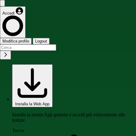
Accedi
Modifica profilo
Logout
Installa la Web App
Installa la nostra App gratuita e accedi più velocemente alle
notizie
Tocca