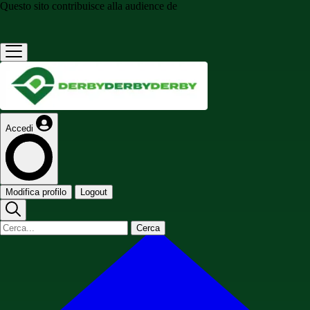
Questo sito contribuisce alla audience de
Accedi
Modifica profilo
Logout
Cerca