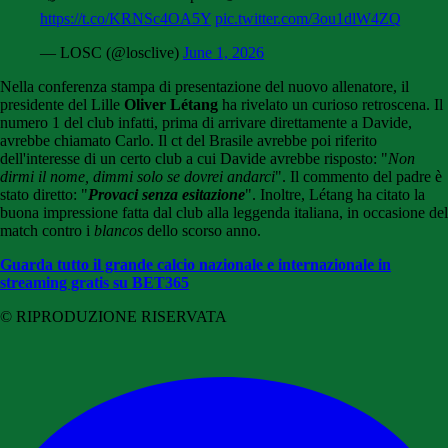
https://t.co/KRNSc4OA5Y
pic.twitter.com/3ou1dlW4ZQ
— LOSC (@losclive)
June 1, 2026
Nella conferenza stampa di presentazione del nuovo allenatore, il
presidente del Lille
Oliver Létang
ha rivelato un curioso retroscena. Il
numero 1 del club infatti, prima di arrivare direttamente a Davide,
avrebbe chiamato Carlo. Il ct del Brasile avrebbe poi riferito
dell'interesse di un certo club a cui Davide avrebbe risposto: "
Non
dirmi il nome, dimmi solo se dovrei andarci
". Il commento del padre è
stato diretto: "
Provaci senza esitazione
". Inoltre, Létang ha citato la
buona impressione fatta dal club alla leggenda italiana, in occasione del
match contro i
blancos
dello scorso anno.
Guarda tutto il grande calcio nazionale e internazionale in
streaming gratis su BET365
© RIPRODUZIONE RISERVATA