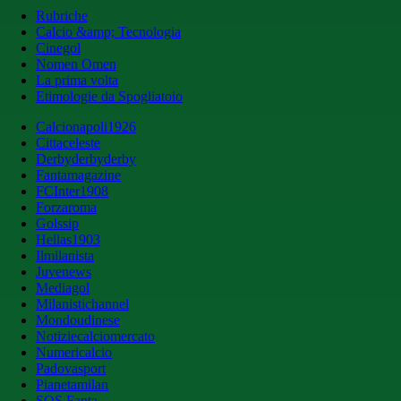
Rubriche
Calcio &amp; Tecnologia
Cinegol
Nomen Omen
La prima volta
Etimologie da Spogliatoio
Calcionapoli1926
Cittaceleste
Derbyderbyderby
Fantamagazine
FCInter1908
Forzaroma
Golssip
Hellas1903
Ilmilanista
Juvenews
Mediagol
Milanistichannel
Mondoudinese
Notiziecalciomercato
Numericalcio
Padovasport
Pianetamilan
SOS Fanta