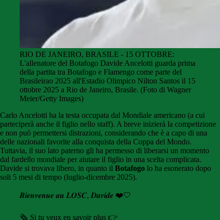
RIO DE JANEIRO, BRASILE - 15 OTTOBRE:
L'allenatore del Botafogo Davide Ancelotti guarda prima
della partita tra Botafogo e Flamengo come parte del
Brasileirao 2025 all'Estadio Olimpico Nilton Santos il 15
ottobre 2025 a Rio de Janeiro, Brasile. (Foto di Wagner
Meier/Getty Images)
Carlo Ancelotti ha la testa occupata dal Mondiale americano (a cui
parteciperà anche il figlio nello staff). A breve inizierà la competizione
e non può permettersi distrazioni, considerando che è a capo di una
delle nazionali favorite alla conquista della Coppa del Mondo.
Tuttavia, il suo lato paterno gli ha permesso di liberarsi un momento
dal fardello mondiale per aiutare il figlio in una scelta complicata.
Davide si trovava libero, in quanto il
Botafogo
lo ha esonerato dopo
soli 5 mesi di tempo (luglio-dicembre 2025).
𝑩𝒊𝒆𝒏𝒗𝒆𝒏𝒖𝒆 𝒂𝒖 𝑳𝑶𝑺𝑪, 𝑫𝒂𝒗𝒊𝒅𝒆 ❤️🤍
🗞️ Si tu veux en savoir plus 👉