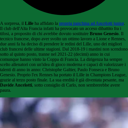
A sorpresa, il
Lille
ha affidato la
propria panchina ad Ancelotti junior
.
Il club dell'Alta Francia infatti ha provocato un acceso dibattito fra i
tifosi, a proposito di chi avrebbe dovuto sostituire
Bruno Genesio
. Il
tecnico francese, dopo aver svolto un ottimo lavoro a Lione e Rennes,
due anni fa ha deciso di prendere le redini del Lille, uno dei migliori
club francesi delle ultime stagioni. Dal 2018-19 i mastini non scendono
sotto al quinto posto, tranne nel 2021-22 (decimi) anno in cui
comunque hanno vinto la Coppa di Francia. La dirigenza ha sempre
scelto allenatori con un'idea di gioco moderna e capaci di valorizzare i
talenti di anno in anno: Christophe Galtier, Paulo Fonseca e Bruno
Genesio. Proprio l'ex Rennes ha portato il Lille in Champions League,
grazie al terzo posto finale. La sua eredità è già diventata pesante, ma
Davide Ancelotti
, sotto consiglio di Carlo, non sembrerebbe avere
paura.