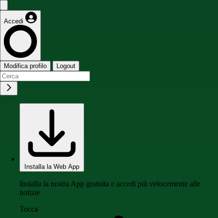
Accedi
Modifica profilo
Logout
Installa la Web App
Installa la nostra App gratuita e accedi più velocemente alle
notizie
Tocca