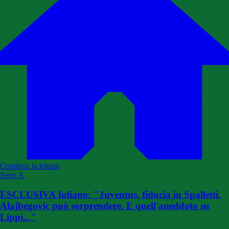
Continua la lettura
Serie A
ESCLUSIVA Iuliano: "Juventus, fiducia in Spalletti.
Alajbegovic può sorprendere. E quell'aneddoto su
Lippi..."