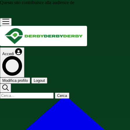
Questo sito contribuisce alla audience de
Accedi
Modifica profilo
Logout
Cerca