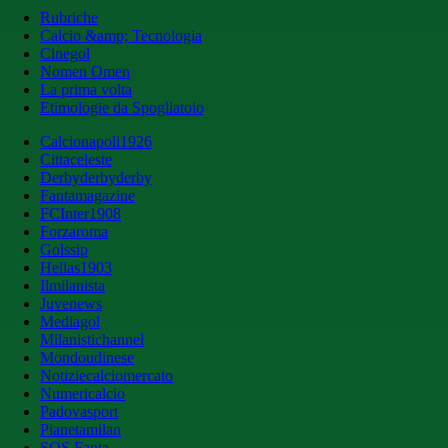
Rubriche
Calcio &amp; Tecnologia
Cinegol
Nomen Omen
La prima volta
Etimologie da Spogliatoio
Calcionapoli1926
Cittaceleste
Derbyderbyderby
Fantamagazine
FCInter1908
Forzaroma
Golssip
Hellas1903
Ilmilanista
Juvenews
Mediagol
Milanistichannel
Mondoudinese
Notiziecalciomercato
Numericalcio
Padovasport
Pianetamilan
SOS Fanta