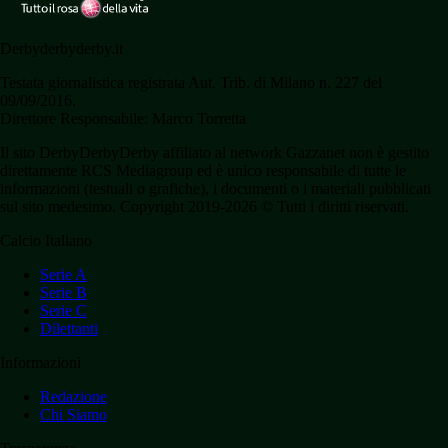
Derbyderbyderby.it
Testata giornalistica registrata Aut. Trib. di Milano n. 227 del
09/09/2016.
Direttore Responsabile: Marco Torretta
Il sito DerbyDerbyDerby affiliato al network Gazzanet non è gestito
direttamente RCS Mediagroup ed è unico responsabile di tutte le
informazioni (testuali o grafiche), i documenti o i materiali pubblicati
sul sito medesimo. Copyright 2019-2026 © Tutti i diritti riservati.
Calcio Italiano
Serie A
Serie B
Serie C
Dilettanti
Informazioni
Redazione
Chi Siamo