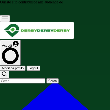
Questo sito contribuisce alla audience de
Accedi
Modifica profilo
Logout
Cerca