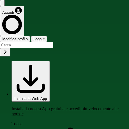
Accedi
Modifica profilo
Logout
Installa la Web App
Installa la nostra App gratuita e accedi più velocemente alle
notizie
Tocca