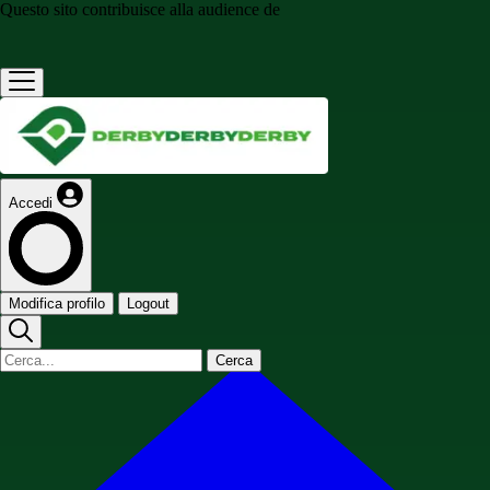
Questo sito contribuisce alla audience de
Accedi
Modifica profilo
Logout
Cerca