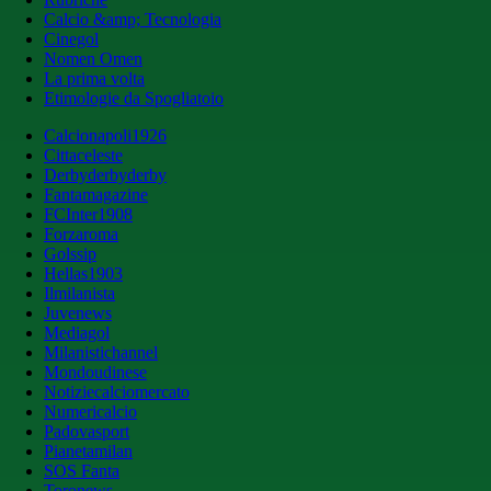
Calcio &amp; Tecnologia
Cinegol
Nomen Omen
La prima volta
Etimologie da Spogliatoio
Calcionapoli1926
Cittaceleste
Derbyderbyderby
Fantamagazine
FCInter1908
Forzaroma
Golssip
Hellas1903
Ilmilanista
Juvenews
Mediagol
Milanistichannel
Mondoudinese
Notiziecalciomercato
Numericalcio
Padovasport
Pianetamilan
SOS Fanta
Toronews