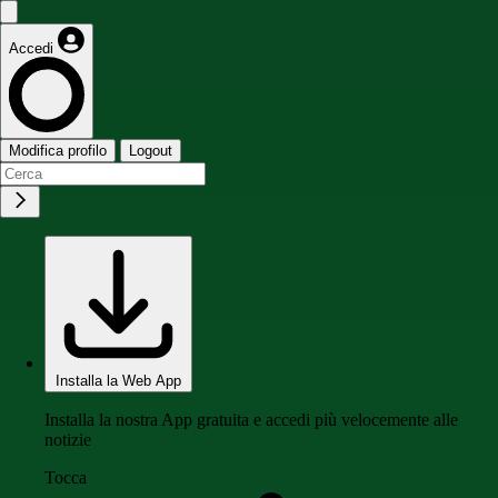
Accedi
Modifica profilo
Logout
Installa la Web App
Installa la nostra App gratuita e accedi più velocemente alle
notizie
Tocca