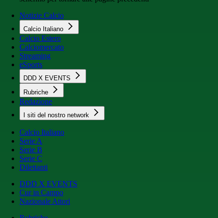
Notizie Calcio
Calcio Italiano
Calcio Estero
Calciomercato
Streaming
eSports
DDD X EVENTS
Rubriche
Redazione
I siti del nostro network
Calcio Italiano
Serie A
Serie B
Serie C
Dilettanti
DDD X EVENTS
Cur in Campo
Nazionale Attori
Rubriche