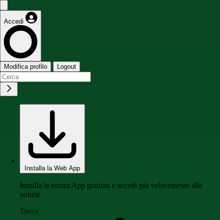
Accedi
Modifica profilo
Logout
Installa la Web App
Installa la nostra App gratuita e accedi più velocemente alle
notizie
Tocca