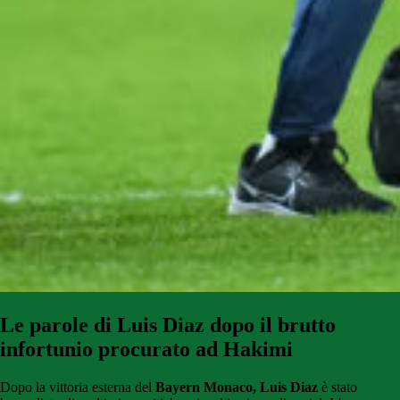
Le parole di Luis Diaz dopo il brutto
infortunio procurato ad Hakimi
Dopo la vittoria esterna del
Bayern Monaco,
Luis Diaz
è stato