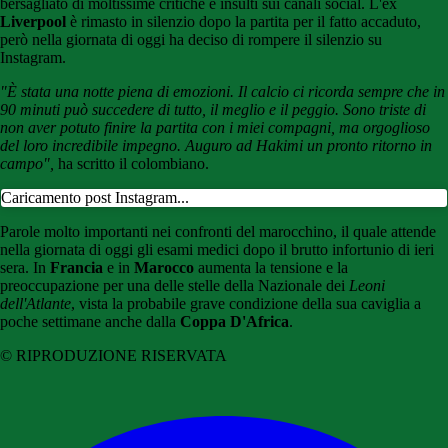
bersagliato di moltissime critiche e insulti sui canali social. L'ex
Liverpool
è rimasto in silenzio dopo la partita per il fatto accaduto,
però nella giornata di oggi ha deciso di rompere il silenzio su
Instagram.
"È stata una notte piena di emozioni. Il calcio ci ricorda sempre che in
90 minuti può succedere di tutto, il meglio e il peggio. Sono triste di
non aver potuto finire la partita con i miei compagni, ma orgoglioso
del loro incredibile impegno. Auguro ad Hakimi un pronto ritorno in
campo",
ha scritto il colombiano.
Caricamento post Instagram...
Parole molto importanti nei confronti del marocchino, il quale attende
nella giornata di oggi gli esami medici dopo il brutto infortunio di ieri
sera. In
Francia
e in
Marocco
aumenta la tensione e la
preoccupazione per una delle stelle della Nazionale dei
Leoni
dell'Atlante
, vista la probabile grave condizione della sua caviglia a
poche settimane anche dalla
Coppa D'Africa
.
© RIPRODUZIONE RISERVATA