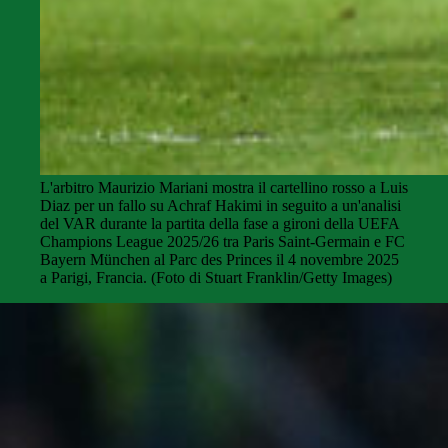
L'arbitro Maurizio Mariani mostra il cartellino rosso a Luis
Diaz per un fallo su Achraf Hakimi in seguito a un'analisi
del VAR durante la partita della fase a gironi della UEFA
Champions League 2025/26 tra Paris Saint-Germain e FC
Bayern München al Parc des Princes il 4 novembre 2025
a Parigi, Francia. (Foto di Stuart Franklin/Getty Images)