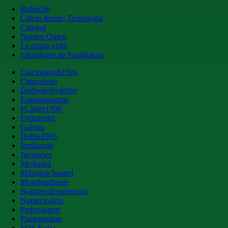
Rubriche
Calcio &amp; Tecnologia
Cinegol
Nomen Omen
La prima volta
Etimologie da Spogliatoio
Calcionapoli1926
Cittaceleste
Derbyderbyderby
Fantamagazine
FCInter1908
Forzaroma
Golssip
Hellas1903
Ilmilanista
Juvenews
Mediagol
Milanistichannel
Mondoudinese
Notiziecalciomercato
Numericalcio
Padovasport
Pianetamilan
SOS Fanta