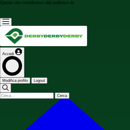
Questo sito contribuisce alla audience de
Accedi
Modifica profilo
Logout
Cerca